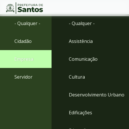
Ir
Conteúdo
- Qualquer -
- Qualquer -
para
o
conteúdo
Cidadão
Assistência
1
Ir
para
Empresa
Comunicação
o
menu
2
Servidor
Cultura
Ir
para
busca
Desenvolvimento Urbano
3
Ir
para
Edificações
o
rodapé