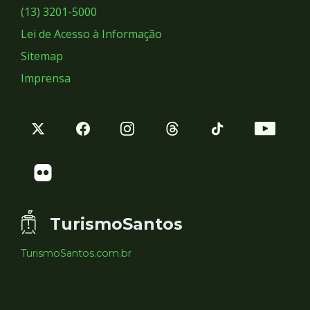
Sociais
(13) 3201-5000
Lei de Acesso à Informação
Sitemap
Imprensa
TurismoSantos
TurismoSantos.com.br