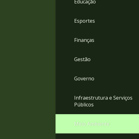
Educação
4
Acessibilidade
5
Esportes
Finanças
Gestão
Governo
Infraestrutura e Serviços
Públicos
Meio Ambiente