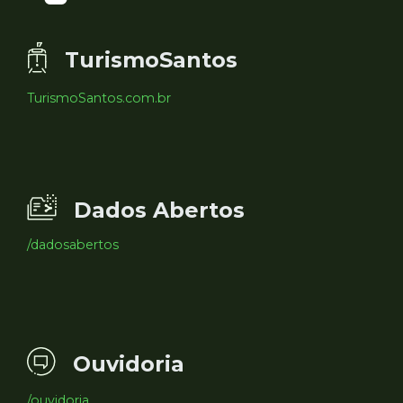
TurismoSantos
TurismoSantos.com.br
Dados Abertos
/dadosabertos
Ouvidoria
/ouvidoria