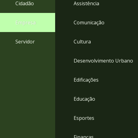
4
Cidadão
Assistência
Acessibilidade
5
Empresa
Comunicação
Servidor
Cultura
Desenvolvimento Urbano
Edificações
Educação
Esportes
Finanças