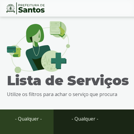
Ir
Conteúdo
para
o
conteúdo
1
Ir
para
o
menu
Lista de Serviços
2
Ir
para
Utilize os filtros para achar o serviço que procura
busca
3
Ir
para
- Qualquer -
- Qualquer -
o
rodapé