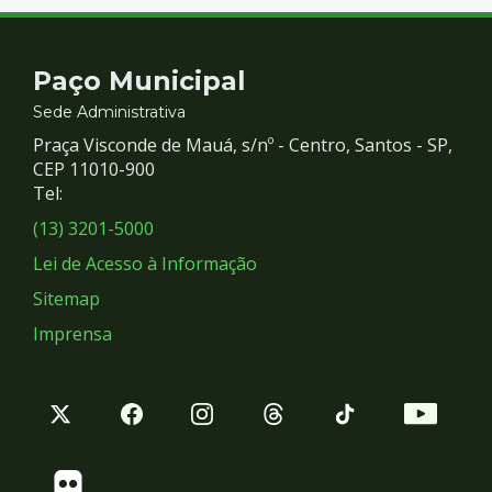
Contato
Paço Municipal
e
Sede Administrativa
Praça Visconde de Mauá, s/nº - Centro, Santos - SP,
Redes
CEP 11010-900
Tel:
Sociais
(13) 3201-5000
Lei de Acesso à Informação
Sitemap
Imprensa