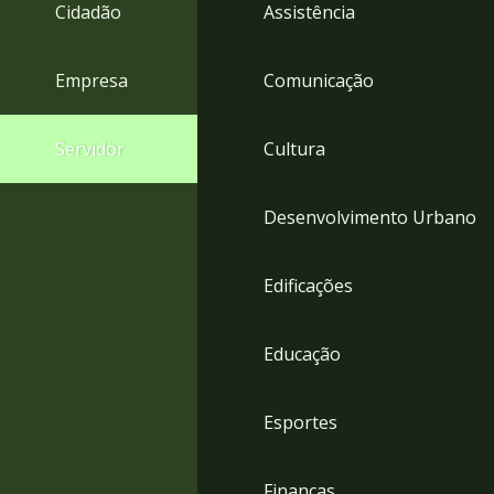
4
Cidadão
Assistência
Acessibilidade
5
Empresa
Comunicação
Servidor
Cultura
Desenvolvimento Urbano
Edificações
Educação
Esportes
Finanças