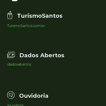
TurismoSantos
TurismoSantos.com.br
Dados Abertos
/dadosabertos
Ouvidoria
/ouvidoria