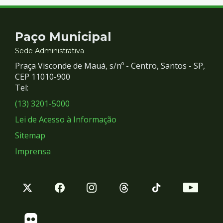
Contato
Paço Municipal
e
Sede Administrativa
Praça Visconde de Mauá, s/nº - Centro, Santos - SP,
Redes
CEP 11010-900
Tel:
Sociais
(13) 3201-5000
Lei de Acesso à Informação
Sitemap
Imprensa