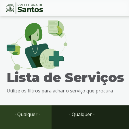
Ir
Conteúdo
para
o
conteúdo
1
Ir
para
o
menu
Lista de Serviços
2
Ir
para
Utilize os filtros para achar o serviço que procura
busca
3
Ir
para
- Qualquer -
- Qualquer -
o
rodapé