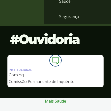
Saúde
Segurança
Ouvidoria
Ilustração
da
INSTITUCIONAL
pagina
Cominq
de
Comissão Permanente de Inquérito
Ouvidoria
Mais Saúde