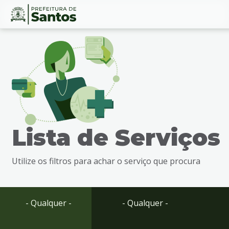
Ir
Conteúdo
para
o
conteúdo
1
Ir
para
o
menu
Lista de Serviços
2
Ir
para
Utilize os filtros para achar o serviço que procura
busca
3
Ir
para
- Qualquer -
- Qualquer -
o
rodapé