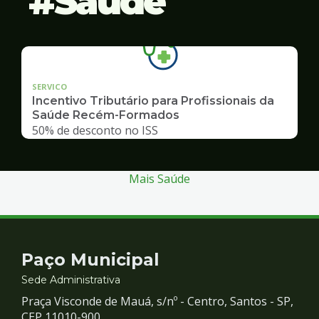
Saúde
SERVICO
Incentivo Tributário para Profissionais da
Saúde Recém-Formados
50% de desconto no ISS
Mais Saúde
Contato
Paço Municipal
e
Sede Administrativa
Praça Visconde de Mauá, s/nº - Centro, Santos - SP,
CEP 11010-900