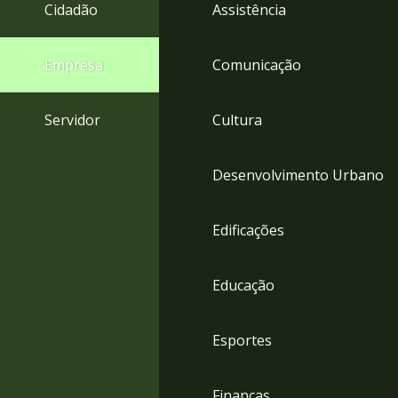
4
Cidadão
Assistência
Acessibilidade
5
Empresa
Comunicação
Servidor
Cultura
Desenvolvimento Urbano
Edificações
Educação
Esportes
Finanças