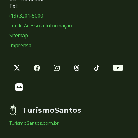
Redes
Tel:
Sociais
(13) 3201-5000
Lei de Acesso à Informação
Sitemap
Imprensa
TurismoSantos
TurismoSantos.com.br