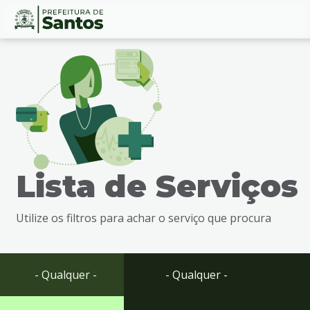
Ir
Conteúdo
para
o
conteúdo
1
Ir
para
o
menu
Lista de Serviços
2
Ir
para
Utilize os filtros para achar o serviço que procura
busca
3
Ir
para
- Qualquer -
- Qualquer -
o
rodapé