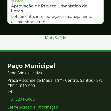
SERVICO
Aprovação de Projeto Urbanístico de
Lotes
Loteamento, incorporação, remanejamento,
desmembramento
Mais Saúde
Contato
Paço Municipal
e
Sede Administrativa
Praça Visconde de Mauá, s/nº - Centro, Santos - SP,
Redes
CEP 11010-900
Tel:
Sociais
(13) 3201-5000
Lei de Acesso à Informação