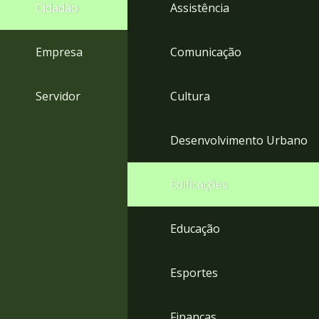
4
Cidadão
Assistência
Acessibilidade
5
Empresa
Comunicação
Servidor
Cultura
Desenvolvimento Urbano
Edificações
Educação
Esportes
Finanças