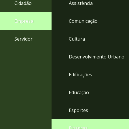
4
Cidadão
Assistência
Acessibilidade
5
Empresa
Comunicação
Servidor
Cultura
Desenvolvimento Urbano
Edificações
Educação
Esportes
Finanças