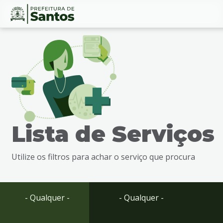
Ir
Conteúdo
para
o
conteúdo
1
Ir
para
o
menu
Lista de Serviços
2
Ir
para
Utilize os filtros para achar o serviço que procura
busca
3
Ir
para
- Qualquer -
- Qualquer -
o
rodapé