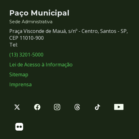
Contato
Paço Municipal
e
Sede Administrativa
Praça Visconde de Mauá, s/nº - Centro, Santos - SP,
Redes
CEP 11010-900
Tel:
Sociais
(13) 3201-5000
Lei de Acesso à Informação
Sitemap
Imprensa