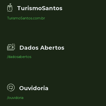
TurismoSantos
TurismoSantos.com.br
Dados Abertos
/dadosabertos
Ouvidoria
/ouvidoria