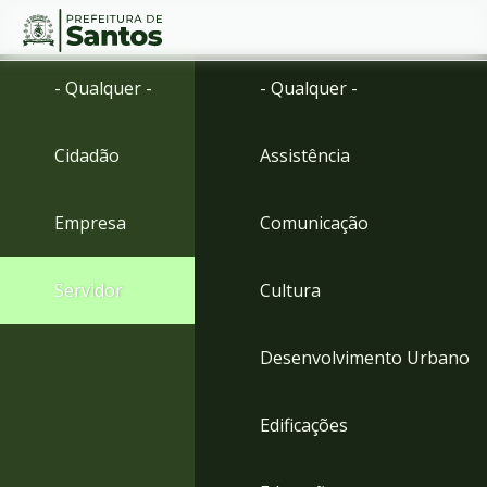
Ir
Conteúdo
- Qualquer -
- Qualquer -
para
o
conteúdo
Cidadão
Assistência
1
Ir
para
Empresa
Comunicação
o
menu
2
Servidor
Cultura
Ir
para
busca
Desenvolvimento Urbano
3
Ir
para
Edificações
o
rodapé