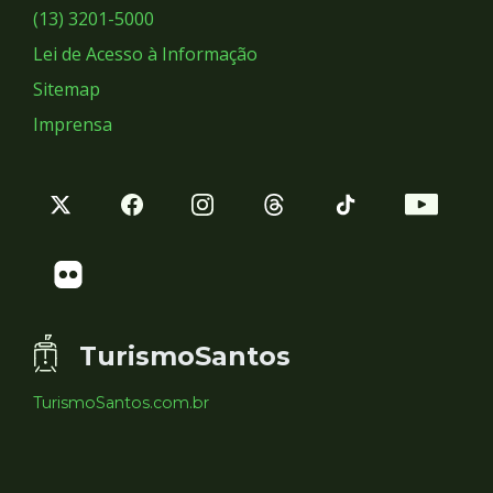
Sociais
(13) 3201-5000
Lei de Acesso à Informação
Sitemap
Imprensa
TurismoSantos
TurismoSantos.com.br