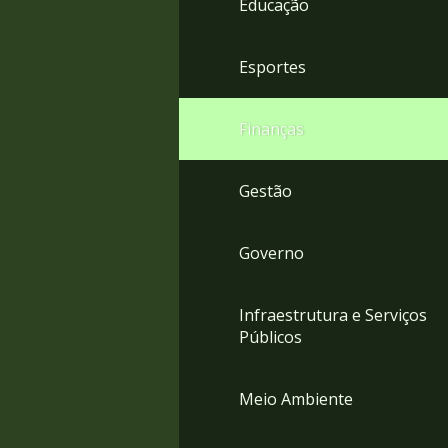
Educação
4
Acessibilidade
5
Esportes
Finanças
Gestão
Governo
Infraestrutura e Serviços
Públicos
Meio Ambiente