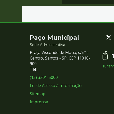
Contato
Paço Municipal
e
Sede Administrativa
Praça Visconde de Mauá, s/nº -
Redes
Centro, Santos - SP, CEP 11010-
900
Turis
Sociais
Tel:
(13) 3201-5000
Lei de Acesso à Informação
Sitemap
Imprensa