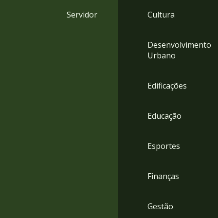
4
Servidor
Cultura
Acessibilidade
5
Desenvolvimento
Urbano
Edificações
Educação
Esportes
Finanças
Gestão