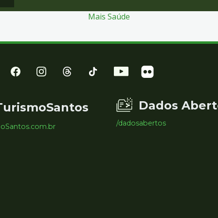
Mais Saúde
Dados Abert
TurismoSantos
/dadosabertos
moSantos.com.br