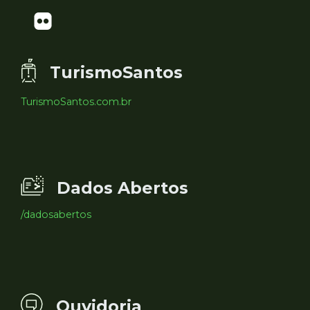
TurismoSantos
TurismoSantos.com.br
Dados Abertos
/dadosabertos
Ouvidoria