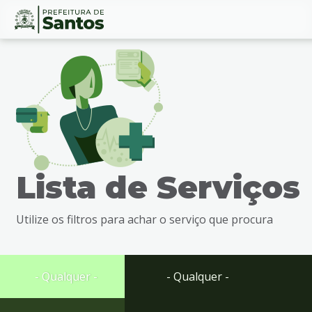
Ir
Conteúdo
para
o
conteúdo
1
Ir
para
o
menu
Lista de Serviços
2
Ir
para
Utilize os filtros para achar o serviço que procura
busca
3
Ir
para
- Qualquer -
- Qualquer -
o
rodapé