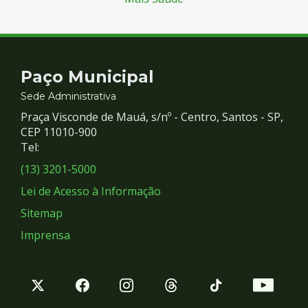
Contato
Paço Municipal
e
Sede Administrativa
Praça Visconde de Mauá, s/nº - Centro, Santos - SP,
Redes
CEP 11010-900
Tel:
Sociais
(13) 3201-5000
Lei de Acesso à Informação
Sitemap
Imprensa