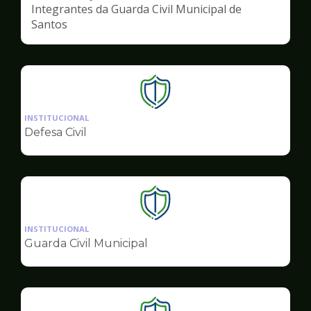
Integrantes da Guarda Civil Municipal de
Santos
Ilustração
da
INSTITUCIONAL
pagina
Defesa Civil
de
Segurança
Ilustração
da
INSTITUCIONAL
pagina
Guarda Civil Municipal
de
Segurança