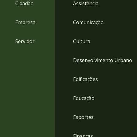
4
Cidadão
Assistência
Acessibilidade
5
Empresa
Comunicação
Servidor
Cultura
Desenvolvimento Urbano
Edificações
Educação
Esportes
Finanças