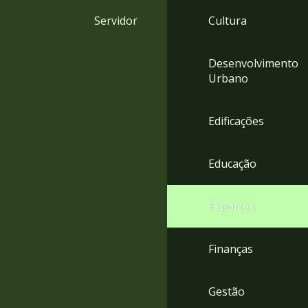
4
Servidor
Cultura
Acessibilidade
5
Desenvolvimento
Urbano
Edificações
Educação
Esportes
Finanças
Gestão