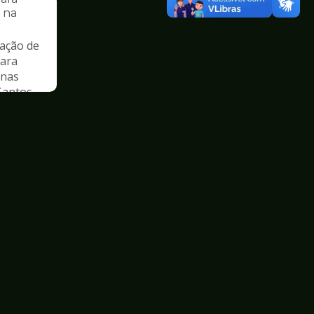
s na
ação de
para
 nas
Santos