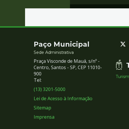
Contato
Paço Municipal
e
Sede Administrativa
Praça Visconde de Mauá, s/nº -
Redes
Centro, Santos - SP, CEP 11010-
900
Turis
Sociais
Tel:
(13) 3201-5000
Lei de Acesso à Informação
Sitemap
Imprensa