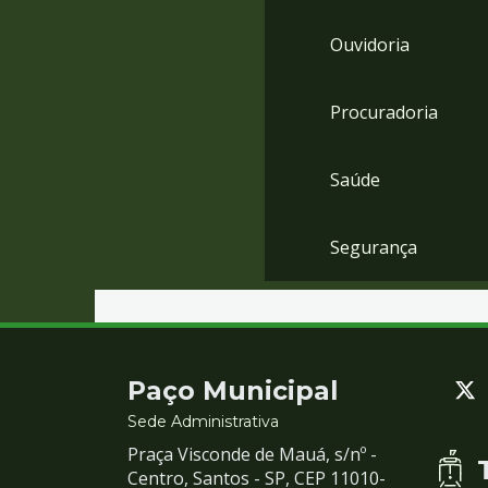
Ouvidoria
Procuradoria
Saúde
Segurança
Contato
Paço Municipal
e
Sede Administrativa
Praça Visconde de Mauá, s/nº -
Redes
Centro, Santos - SP, CEP 11010-