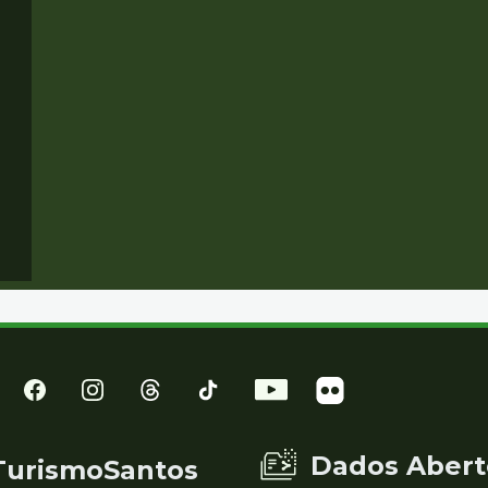
Dados Abert
TurismoSantos