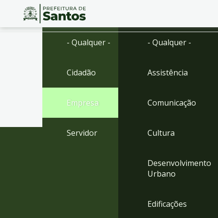
Ir
Conteúdo
- Qualquer -
- Qualquer -
para
o
conteúdo
Cidadão
Assistência
1
Ir
para
Empresa
Comunicação
o
menu
2
Servidor
Cultura
Ir
para
busca
Desenvolvimento
3
Urbano
Ir
para
o
Edificações
rodapé