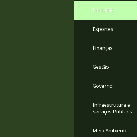
4
Educação
Acessibilidade
5
Esportes
Finanças
Gestão
Governo
Infraestrutura e
Serviços Públicos
Meio Ambiente