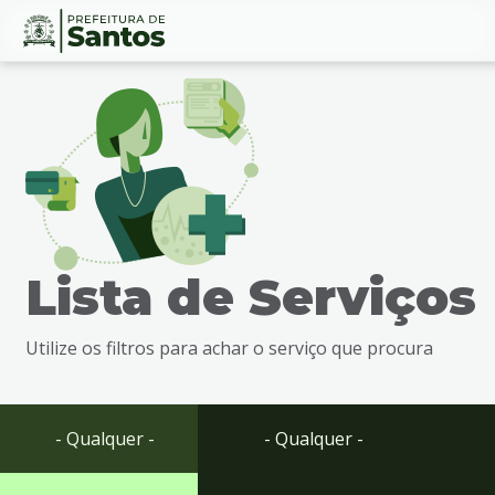
Ir
Conteúdo
para
o
conteúdo
1
Ir
para
o
menu
Lista de Serviços
2
Ir
para
Utilize os filtros para achar o serviço que procura
busca
3
Ir
para
- Qualquer -
- Qualquer -
o
rodapé