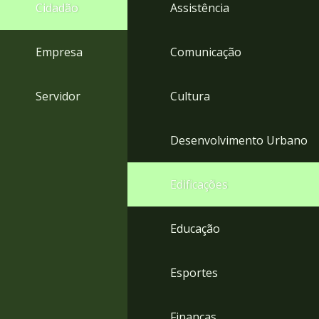
4
Cidadão
Assistência
Acessibilidade
5
Empresa
Comunicação
Servidor
Cultura
Desenvolvimento Urbano
Edificações
Educação
Esportes
Finanças