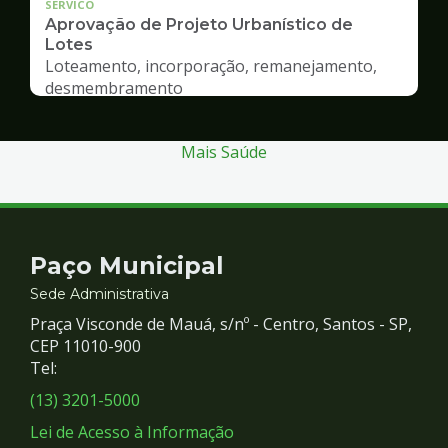
SERVICO
Aprovação de Projeto Urbanístico de
Lotes
Loteamento, incorporação, remanejamento,
desmembramento
Mais Saúde
Contato
Paço Municipal
e
Sede Administrativa
Praça Visconde de Mauá, s/nº - Centro, Santos - SP,
Redes
CEP 11010-900
Tel:
Sociais
(13) 3201-5000
Lei de Acesso à Informação