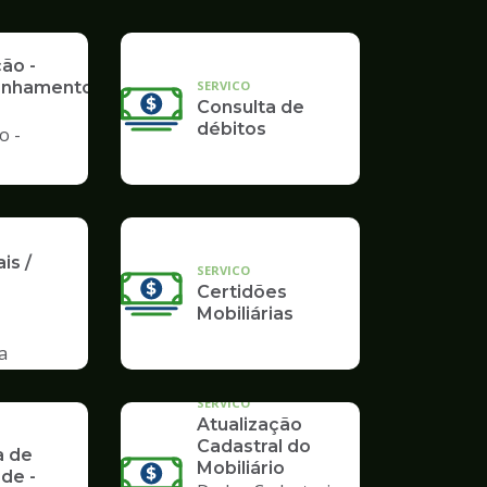
Poupatempo
ção -
SERVICO
nhamento
Consulta de
débitos
o -
is /
SERVICO
Certidões
Mobiliárias
a
SERVICO
Atualização
Cadastral do
a de
Mobiliário
ade -