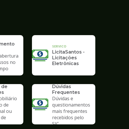
imento
SERVICO
LicitaSantos -
 abertura
Licitações
ssos no
Eletrônicas
mpo
SERVICO
 de
Dúvidas
es
Frequentes
biliário
Dúvidas e
o de
questionamentos
nal ou
mais frequentes
 de
recebidos pelo
SIC