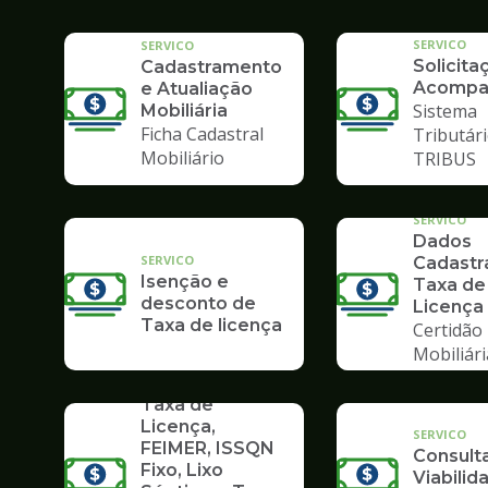
SERVICO
SERVICO
Solicita
Cadastramento
Acompa
e Atualiação
Sistema
Mobiliária
Ficha Cadastral
Tributári
Mobiliário
TRIBUS
SERVICO
Dados
SERVICO
Cadastra
Isenção e
Taxa de
desconto de
Licença
Taxa de licença
Certidão
Mobiliári
SERVICO
Taxa de
Licença,
SERVICO
FEIMER, ISSQN
Consult
Fixo, Lixo
Viabilid