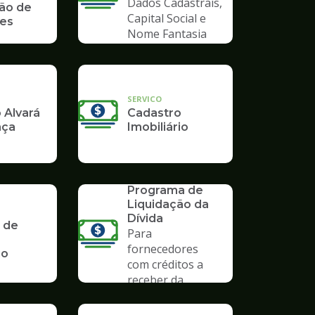
Dados Cadastrais,
ão de
Capital Social e
des
Nome Fantasia
SERVICO
 Alvará
Cadastro
nça
Imobiliário
SERVICO
PLD 2019 -
Programa de
Liquidação da
Dívida
 de
Para
fornecedores
io
com créditos a
receber da
Prefeitura