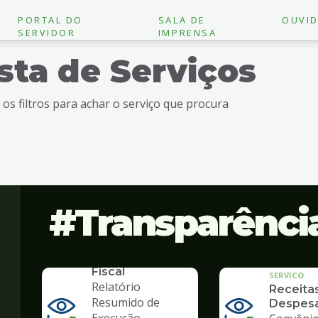
PORTAL DO
SALA DE
OUVID
SERVIDOR
IMPRENSA
ista de Serviços
e os filtros para achar o serviço que procura
Transparênci
SERVICO
Lei de
Responsabilidade
Fiscal
SERVICO
Relatório
Receita
Resumido de
Despes