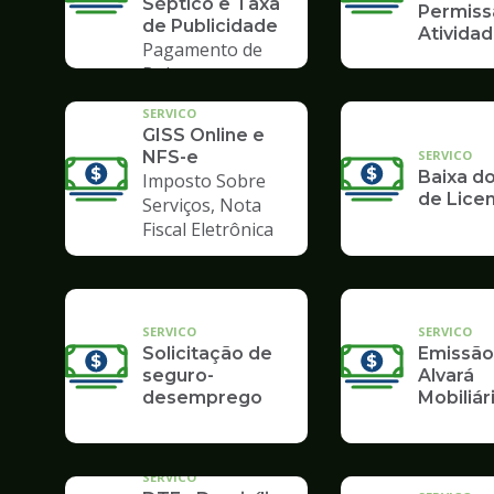
Séptico e Taxa
Permiss
de Publicidade
Ativida
Pagamento de
Boleto
SERVICO
GISS Online e
SERVICO
NFS-e
Baixa do
Imposto Sobre
de Lice
Serviços, Nota
Fiscal Eletrônica
SERVICO
SERVICO
Solicitação de
Emissão
seguro-
Alvará
desemprego
Mobiliár
SERVICO