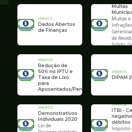
Consult
Multas
Municip
Multas e
SERVICO
Dados Abertos
Infrações
de Finanças
Gerenci
de Resíd
Sólido, 
de Lixo
SERVICO
Redução de
50% no IPTU e
SERVICO
Taxa de Lixo
DIPAM (
para
Aposentados/Pensionistas
SERVICO
SERVICO
ITBI - C
Demonstrativos
negativ
Individuais 2020
débitos 
Lei de
Imposto 