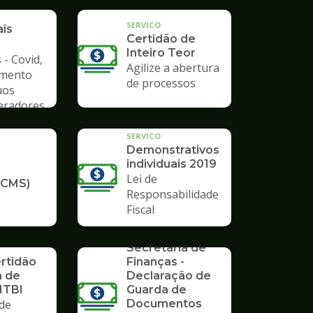
a de
SERVICO
ais
Certidão de
Inteiro Teor
 - Covid,
Agilize a abertura
amento
de processos
uos
Geradores
SERVICO
Demonstrativos
individuais 2019
Lei de
ICMS)
Responsabilidade
Fiscal
SERVICO
Formulários da
Secretaria de
ertidão
Finanças -
a de
Declaração de
ITBI
Guarda de
de
Documentos