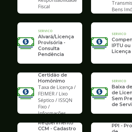
Responsabilidade
Transmis
Fiscal
Bens Imó
SERVICO
SERVICO
Alvará/Licença
Compens
Provisória -
IPTU ou
Consulta
Licença
Pendência
SERVICO
Certidão de
Homônimo
SERVICO
Taxa de Licença /
Baixa de
de Licen
FEIMER / Lixo
Sem Pre
Séptico / ISSQN
de Serv
Fixo /
Informações
SERVICO
SERVICO
Requerimento
PPI - P
CCM - Cadastro
de