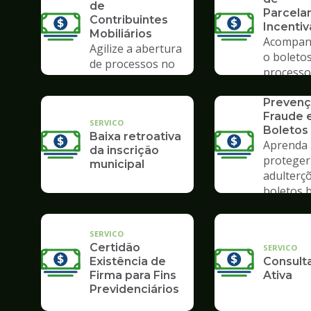
de
Parcela
Contribuintes
Incenti
Mobiliários
Acompan
Agilize a abertura
o boletos
de processos no
processo
Poupatempo
SERVICO
Prevenç
Fraude
SERVICO
Boletos
Baixa retroativa
Aprenda 
da inscrição
proteger
municipal
adulterç
boletos 
SERVICO
Certidão
SERVICO
Existência de
Consulta
Firma para Fins
Ativa
Previdenciários