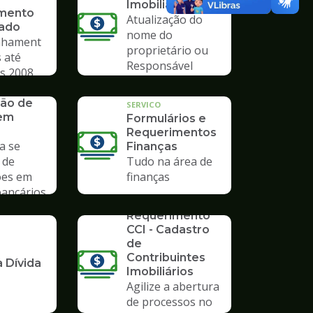
Imobiliário
mento
Atualização do
vado
nome do
hament
proprietário ou
 até
Responsável
s 2008
Tributário
ão de
SERVICO
 em
Formulários e
Requerimentos
a se
Finanças
 de
Tudo na área de
ões em
finanças
bancários
SERVICO
Requerimento
CCI - Cadastro
de
Contribuintes
 Dívida
Imobiliários
Agilize a abertura
de processos no