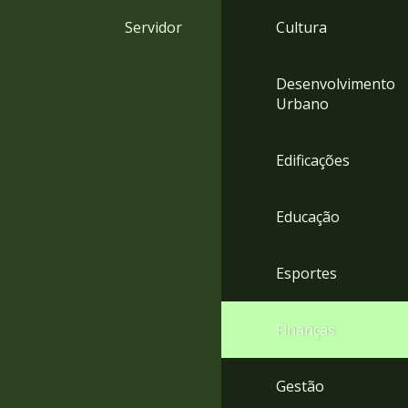
4
Servidor
Cultura
Acessibilidade
5
Desenvolvimento
Urbano
Edificações
Educação
Esportes
Finanças
Gestão