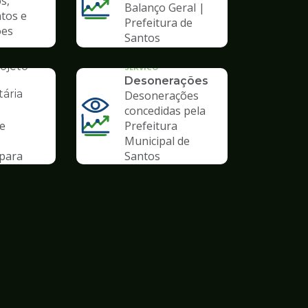
s,
Balanço Geral |
tos e
Prefeitura de
ões
Santos
AL
ojeto
SERVICO
Desonerações
ária
Desonerações
concedidas pela
de
Prefeitura
Municipal de
para
Santos