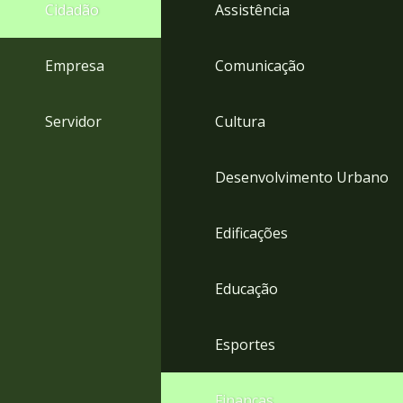
4
Cidadão
Assistência
Acessibilidade
5
Empresa
Comunicação
Servidor
Cultura
Desenvolvimento Urbano
Edificações
Educação
Esportes
Finanças