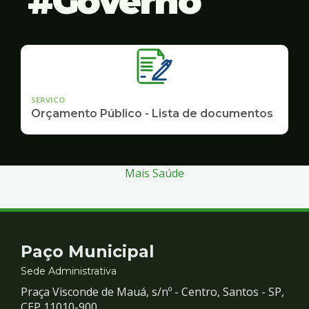
Governo
SERVICO
Orçamento Público - Lista de documentos
Mais Saúde
Contato
Paço Municipal
e
Sede Administrativa
Praça Visconde de Mauá, s/nº - Centro, Santos - SP,
CEP 11010-900