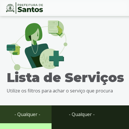
Ir
Conteúdo
para
o
conteúdo
1
Ir
para
o
menu
Lista de Serviços
2
Ir
para
Utilize os filtros para achar o serviço que procura
busca
3
Ir
para
- Qualquer -
- Qualquer -
o
rodapé