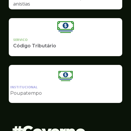
anistias
SERVICO
Código Tributário
Ilustração
da
INSTITUCIONAL
pagina
Poupatempo
de
Finanças