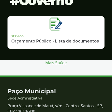
Governo
SERVICO
Orçamento Público - Lista de documentos
Mais Saúde
Contato
Paço Municipal
e
Sede Administrativa
Praça Visconde de Mauá, s/nº - Centro, Santos - SP,
CEP 11010-900