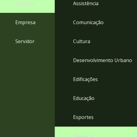
4
Cidadão
Assistência
Acessibilidade
5
Empresa
Comunicação
Servidor
Cultura
Desenvolvimento Urbano
Edificações
Educação
Esportes
Finanças