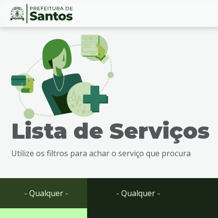
Ir
Conteúdo
para
o
conteúdo
1
Ir
para
o
menu
Lista de Serviços
2
Ir
para
Utilize os filtros para achar o serviço que procura
busca
3
Ir
para
- Qualquer -
- Qualquer -
o
rodapé