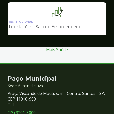
Empreendedor
Ilustração
da
INSTITUCIONAL
pagina
Legislações - Sala do Empreendedor
de
Sala
do
Empreendedor
Mais Saúde
Contato
Paço Municipal
e
Sede Administrativa
Praça Visconde de Mauá, s/nº - Centro, Santos - SP,
Redes
CEP 11010-900
Tel:
Sociais
(13) 3201-5000