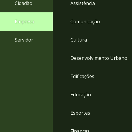
4
Cidadão
Assistência
Acessibilidade
5
Empresa
Comunicação
Servidor
Cultura
Desenvolvimento Urbano
Edificações
Educação
Esportes
Finanças