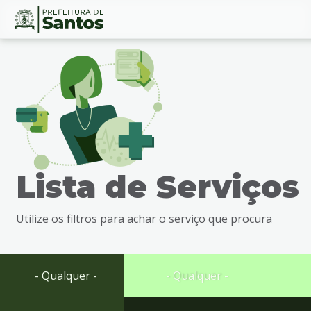
Ir
Conteúdo
para
o
conteúdo
1
Ir
para
o
menu
Lista de Serviços
2
Ir
para
Utilize os filtros para achar o serviço que procura
busca
3
Ir
para
- Qualquer -
- Qualquer -
o
rodapé