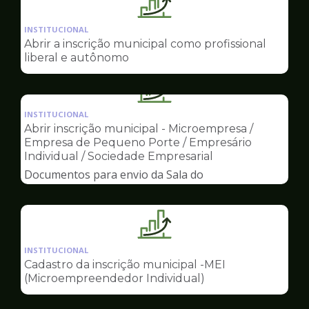
Ilustração
da
INSTITUCIONAL
pagina
Abrir a inscrição municipal como profissional
de
liberal e autônomo
Sala
do
Ilustração
Empreendedor
da
INSTITUCIONAL
pagina
Abrir inscrição municipal - Microempresa /
de
Empresa de Pequeno Porte / Empresário
Sala
Individual / Sociedade Empresarial
do
Documentos para envio da Sala do
Empreendedor
Empreendedor
Ilustração
da
INSTITUCIONAL
pagina
Cadastro da inscrição municipal -MEI
de
(Microempreendedor Individual)
Sala
do