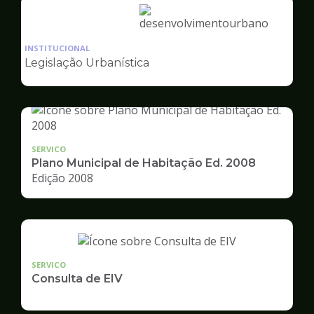
Ilustração
da
INSTITUCIONAL
pagina
Legislação Urbanística
de
Desenvolvimento
Urbano
SERVICO
Plano Municipal de Habitação Ed. 2008
Edição 2008
SERVICO
Consulta de EIV