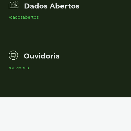
Dados Abertos
/dadosabertos
Ouvidoria
/ouvidoria