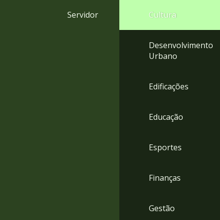
4
Servidor
Cultura
Acessibilidade
5
Desenvolvimento
Urbano
Edificações
Educação
Esportes
Finanças
Gestão