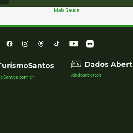
Mais Saúde
Dados Abert
TurismoSantos
/dadosabertos
moSantos.com.br