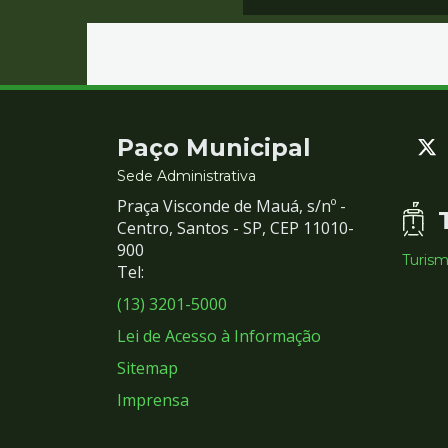
Contato
Paço Municipal
e
Sede Administrativa
Praça Visconde de Mauá, s/nº -
Redes
Centro, Santos - SP, CEP 11010-
900
Turis
Sociais
Tel:
(13) 3201-5000
Lei de Acesso à Informação
Sitemap
Imprensa