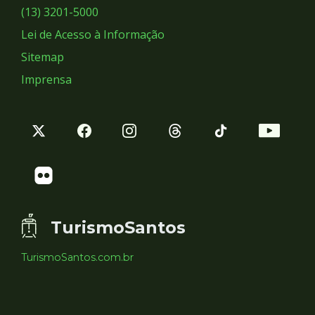
Sociais
(13) 3201-5000
Lei de Acesso à Informação
Sitemap
Imprensa
TurismoSantos
TurismoSantos.com.br