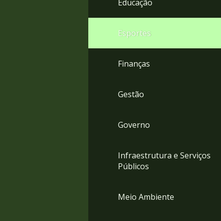
Educação
4
Acessibilidade
5
Esportes
Finanças
Gestão
Governo
Infraestrutura e Serviços
Públicos
Meio Ambiente