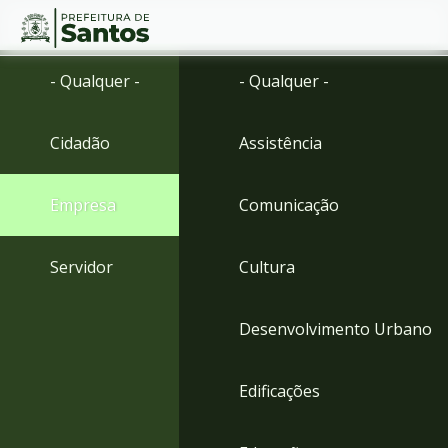
Ir
Conteúdo
- Qualquer -
- Qualquer -
para
o
conteúdo
Cidadão
Assistência
1
Ir
para
Empresa
Comunicação
o
menu
2
Servidor
Cultura
Ir
para
busca
Desenvolvimento Urbano
3
Ir
para
Edificações
o
rodapé