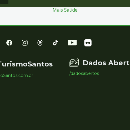
Mais Saúde
Dados Abert
TurismoSantos
/dadosabertos
moSantos.com.br