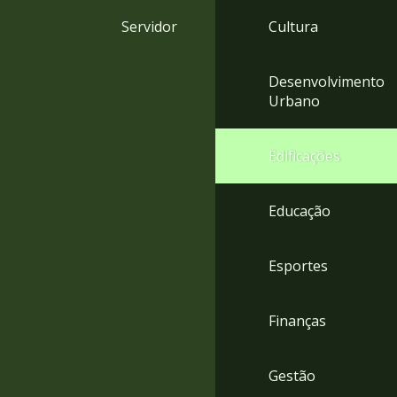
4
Servidor
Cultura
Acessibilidade
5
Desenvolvimento
Urbano
Edificações
Educação
Esportes
Finanças
Gestão