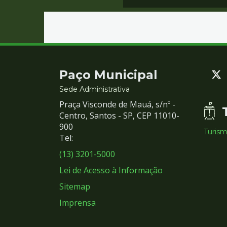
Contato
Paço Municipal
e
Sede Administrativa
Praça Visconde de Mauá, s/nº -
Redes
Centro, Santos - SP, CEP 11010-
900
Turis
Sociais
Tel:
(13) 3201-5000
Lei de Acesso à Informação
Sitemap
Imprensa