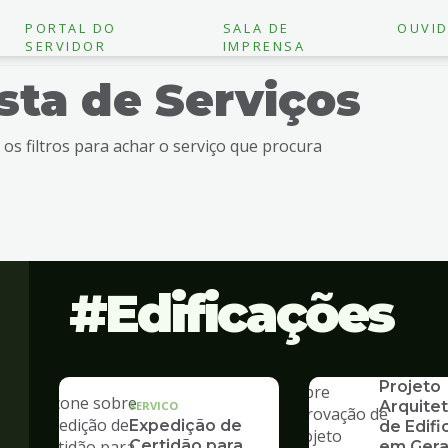
PORTAL DO
SALA DE
OUVID
SERVIDOR
IMPRENSA
ista de Serviços
e os filtros para achar o serviço que procura
Edificações
SERVICO
Aprovaç
Projeto
Arquite
SERVICO
Expedição de
de Edif
Certidão para
em Gera