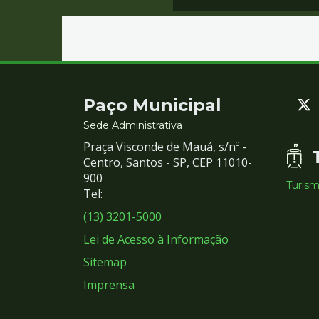
Contato
Paço Municipal
e
Sede Administrativa
Praça Visconde de Mauá, s/nº -
Redes
Centro, Santos - SP, CEP 11010-
900
Turis
Sociais
Tel:
(13) 3201-5000
Lei de Acesso à Informação
Sitemap
Imprensa