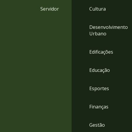
4
Servidor
Cultura
Acessibilidade
5
Desenvolvimento
Urbano
Edificações
Educação
Esportes
Finanças
Gestão