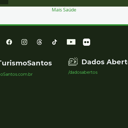
Mais Saúde
Dados Abert
TurismoSantos
/dadosabertos
moSantos.com.br