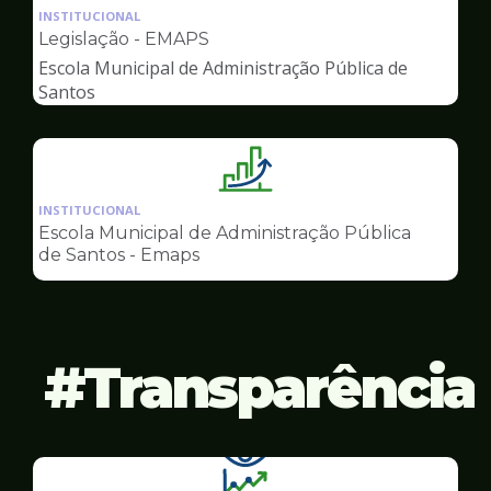
da
INSTITUCIONAL
pagina
Legislação - EMAPS
de
Escola Municipal de Administração Pública de
Gestão
Santos
Ilustração
da
INSTITUCIONAL
pagina
Escola Municipal de Administração Pública
de
de Santos - Emaps
Gestão
Transparência