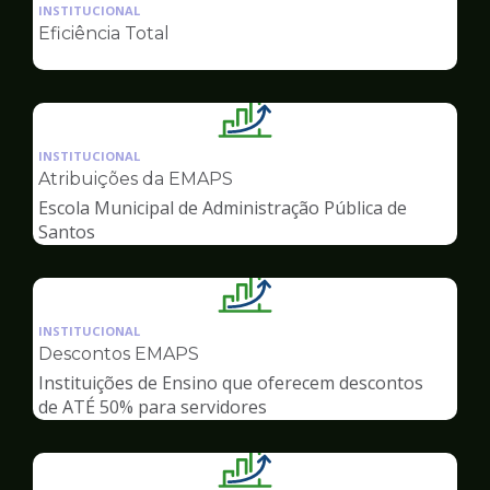
da
INSTITUCIONAL
pagina
Eficiência Total
de
Gestão
Ilustração
da
INSTITUCIONAL
pagina
Atribuições da EMAPS
de
Escola Municipal de Administração Pública de
Gestão
Santos
Ilustração
da
INSTITUCIONAL
pagina
Descontos EMAPS
de
Instituições de Ensino que oferecem descontos
Gestão
de ATÉ 50% para servidores
Ilustração