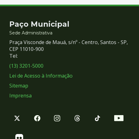
Contato
Paço Municipal
e
Sede Administrativa
Praça Visconde de Mauá, s/nº - Centro, Santos - SP,
Redes
CEP 11010-900
Tel:
Sociais
(13) 3201-5000
Lei de Acesso à Informação
Sitemap
Imprensa