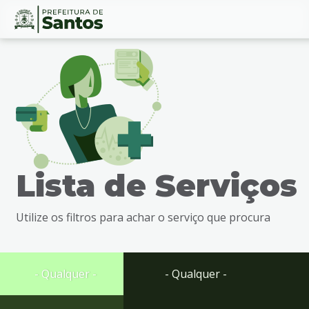
Ir
Conteúdo
para
o
conteúdo
1
Ir
para
o
menu
Lista de Serviços
2
Ir
para
Utilize os filtros para achar o serviço que procura
busca
3
Ir
para
- Qualquer -
- Qualquer -
o
rodapé