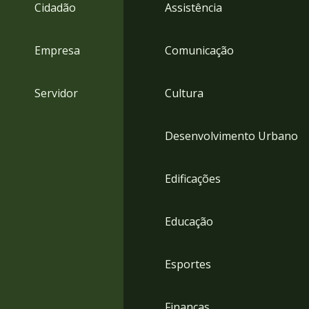
4
Cidadão
Assistência
Acessibilidade
5
Empresa
Comunicação
Servidor
Cultura
Desenvolvimento Urbano
Edificações
Educação
Esportes
Finanças