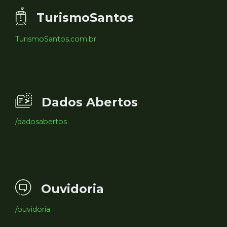
TurismoSantos
TurismoSantos.com.br
Dados Abertos
/dadosabertos
Ouvidoria
/ouvidoria