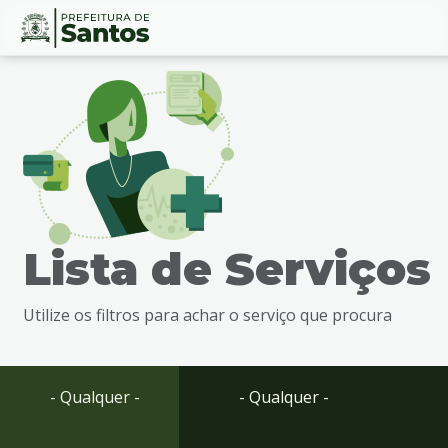
Ir
Conteúdo
para
o
conteúdo
1
Ir
para
o
menu
Lista de Serviços
2
Ir
para
Utilize os filtros para achar o serviço que procura
busca
3
Ir
para
- Qualquer -
- Qualquer -
o
rodapé