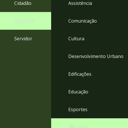
4
Cidadão
Assistência
Acessibilidade
5
Empresa
Comunicação
Servidor
Cultura
Desenvolvimento Urbano
Edificações
Educação
Esportes
Finanças