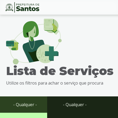
Ir
Conteúdo
para
o
conteúdo
1
Ir
para
o
menu
Lista de Serviços
2
Ir
para
Utilize os filtros para achar o serviço que procura
busca
3
Ir
para
- Qualquer -
- Qualquer -
o
rodapé