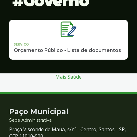
Governo
SERVICO
Orçamento Público - Lista de documentos
Mais Saúde
Contato
Paço Municipal
e
Sede Administrativa
Praça Visconde de Mauá, s/nº - Centro, Santos - SP,
CEP 11010-900