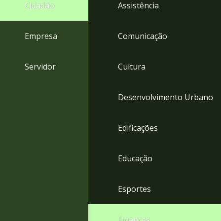
4
Cidadão
Assistência
Acessibilidade
5
Empresa
Comunicação
Servidor
Cultura
Desenvolvimento Urbano
Edificações
Educação
Esportes
Finanças