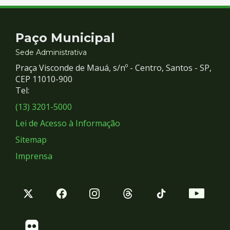
Contato
Paço Municipal
e
Sede Administrativa
Praça Visconde de Mauá, s/nº - Centro, Santos - SP,
Redes
CEP 11010-900
Tel:
Sociais
(13) 3201-5000
Lei de Acesso à Informação
Sitemap
Imprensa