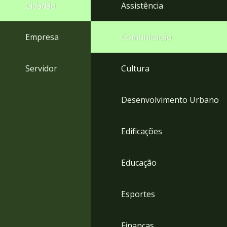
4
Cidadão
Assistência
Acessibilidade
5
Empresa
Comunicação
Servidor
Cultura
Desenvolvimento Urbano
Edificações
Educação
Esportes
Finanças