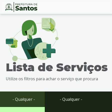
Ir
Conteúdo
para
o
conteúdo
1
Ir
para
o
menu
Lista de Serviços
2
Ir
para
Utilize os filtros para achar o serviço que procura
busca
3
Ir
para
- Qualquer -
- Qualquer -
o
rodapé