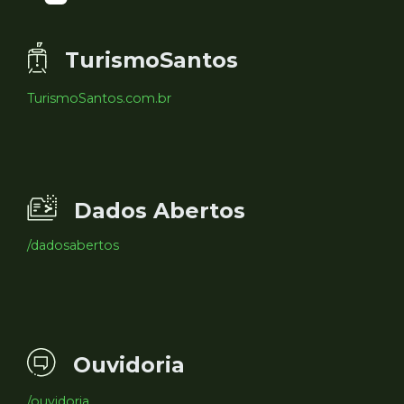
TurismoSantos
TurismoSantos.com.br
Dados Abertos
/dadosabertos
Ouvidoria
/ouvidoria