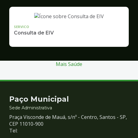
SERVICO
Consulta de EIV
Mais Saúde
Contato
Paço Municipal
e
Sede Administrativa
Praça Visconde de Mauá, s/nº - Centro, Santos - SP,
Redes
CEP 11010-900
Tel: