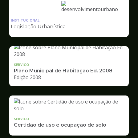
Ilustração
da
INSTITUCIONAL
pagina
Legislação Urbanística
de
Desenvolvimento
Urbano
SERVICO
Plano Municipal de Habitação Ed. 2008
Edição 2008
SERVICO
Certidão de uso e ocupação de solo