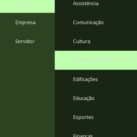
4
Cidadão
Assistência
Acessibilidade
5
Empresa
Comunicação
Servidor
Cultura
Desenvolvimento Urbano
Edificações
Educação
Esportes
Finanças