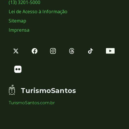
Sociais
(13) 3201-5000
Lei de Acesso à Informação
Sitemap
Imprensa
TurismoSantos
TurismoSantos.com.br