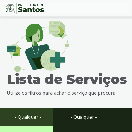
Ir
Conteúdo
para
o
conteúdo
1
Ir
para
o
menu
Lista de Serviços
2
Ir
para
Utilize os filtros para achar o serviço que procura
busca
3
Ir
para
- Qualquer -
- Qualquer -
o
rodapé