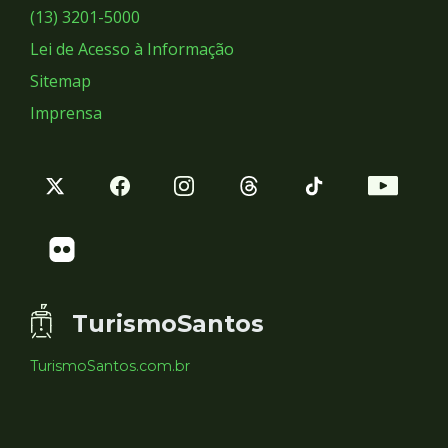
Sociais
(13) 3201-5000
Lei de Acesso à Informação
Sitemap
Imprensa
TurismoSantos
TurismoSantos.com.br