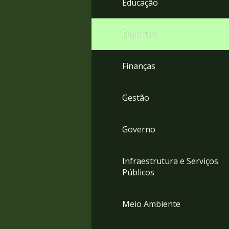
Educação
4
Acessibilidade
5
Esportes
Finanças
Gestão
Governo
Infraestrutura e Serviços
Públicos
Meio Ambiente