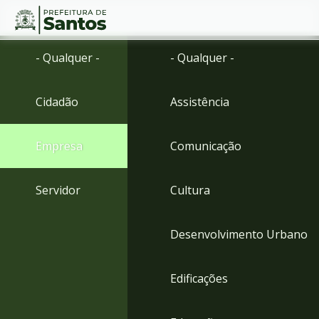
Ir
Conteúdo
- Qualquer -
- Qualquer -
para
o
conteúdo
Cidadão
Assistência
1
Ir
para
Empresa
Comunicação
o
menu
2
Servidor
Cultura
Ir
para
busca
Desenvolvimento Urbano
3
Ir
para
Edificações
o
rodapé