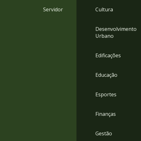
4
Servidor
Cultura
Acessibilidade
5
Desenvolvimento
Urbano
Edificações
Educação
Esportes
Finanças
Gestão