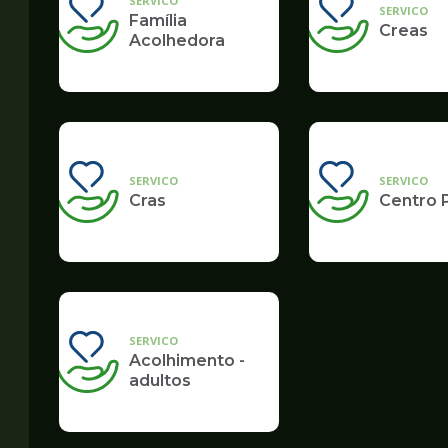
SERVICO
SERVICO
Família
Creas
Acolhedora
SERVICO
SERVICO
Cras
Centro 
SERVICO
Acolhimento -
adultos