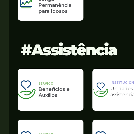
Permanência
para Idosos
Assistência
INSTITUCION
SERVICO
Unidades
Benefícios e
Ilustração
assistencia
Auxílios
da
pagina
de
Assistência