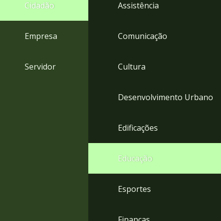
4
Cidadão
Assistência
Acessibilidade
5
Empresa
Comunicação
Servidor
Cultura
Desenvolvimento Urbano
Edificações
Educação
Esportes
Finanças