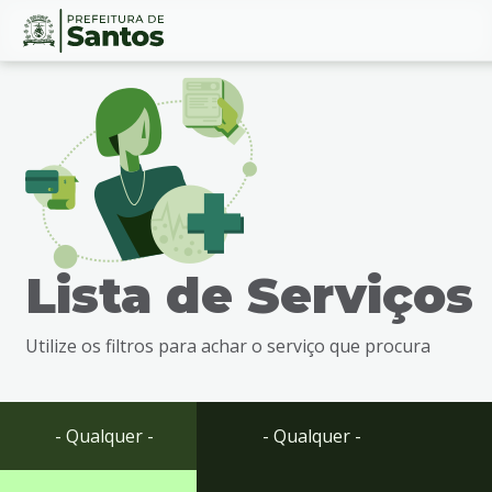
Ir
Conteúdo
para
o
conteúdo
1
Ir
para
o
menu
Lista de Serviços
2
Ir
para
Utilize os filtros para achar o serviço que procura
busca
3
Ir
para
- Qualquer -
- Qualquer -
o
rodapé