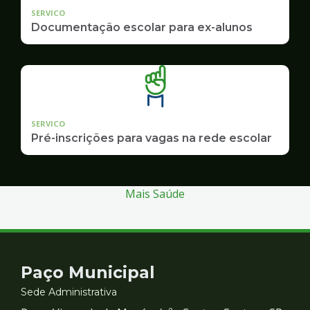
SERVICO
Documentação escolar para ex-alunos
SERVICO
Pré-inscrições para vagas na rede escolar
Mais Saúde
Contato
Paço Municipal
e
Sede Administrativa