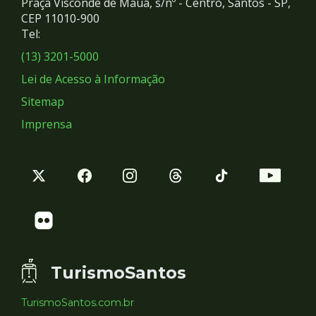
Praça Visconde de Mauá, s/nº - Centro, Santos - SP,
Redes
CEP 11010-900
Tel:
Sociais
(13) 3201-5000
Lei de Acesso à Informação
Sitemap
Imprensa
TurismoSantos
TurismoSantos.com.br