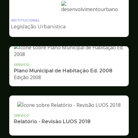
Ilustração
da
INSTITUCIONAL
pagina
Legislação Urbanística
de
Desenvolvimento
Urbano
SERVICO
Plano Municipal de Habitação Ed. 2008
Edição 2008
SERVICO
Relatório - Revisão LUOS 2018