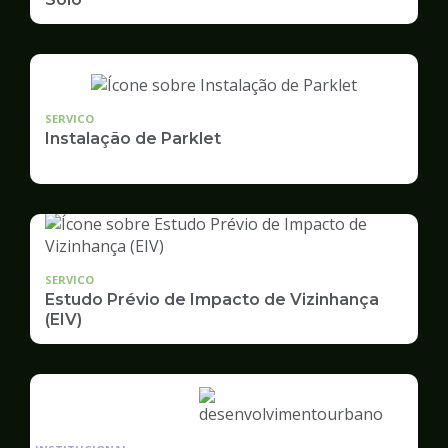
SERVICO
Instalação de Parklet
SERVICO
Estudo Prévio de Impacto de Vizinhança
(EIV)
Ilustração
da