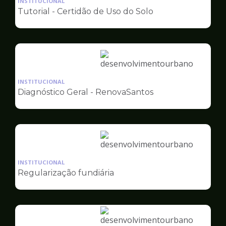
INSTITUCIONAL
pagina
Tutorial - Certidão de Uso do Solo
de
Desenvolvimento
Urbano
Ilustração
da
INSTITUCIONAL
pagina
Diagnóstico Geral - RenovaSantos
de
Desenvolvimento
Urbano
Ilustração
da
INSTITUCIONAL
pagina
Regularização fundiária
de
Desenvolvimento
Urbano
Ilustração