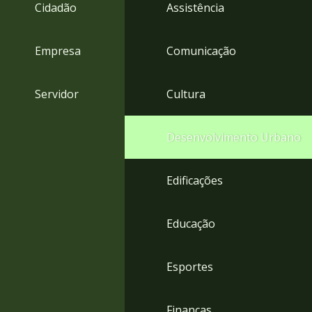
4
Cidadão
Assistência
Acessibilidade
5
Empresa
Comunicação
Servidor
Cultura
Desenvolvimento Urbano
Edificações
Educação
Esportes
Finanças