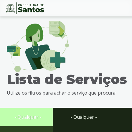
Ir
Conteúdo
para
o
conteúdo
1
Ir
para
o
menu
Lista de Serviços
2
Ir
para
Utilize os filtros para achar o serviço que procura
busca
3
Ir
para
- Qualquer -
- Qualquer -
o
rodapé