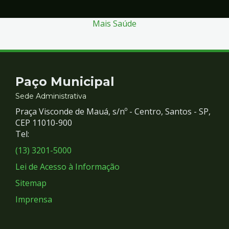
Mais Saúde
Contato
Paço Municipal
e
Sede Administrativa
Praça Visconde de Mauá, s/nº - Centro, Santos - SP,
Redes
CEP 11010-900
Tel:
Sociais
(13) 3201-5000
Lei de Acesso à Informação
Sitemap
Imprensa