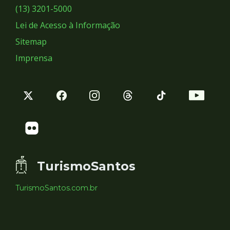
Sociais
(13) 3201-5000
Lei de Acesso à Informação
Sitemap
Imprensa
TurismoSantos
TurismoSantos.com.br