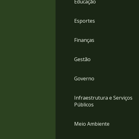
Educação
4
Acessibilidade
5
Esportes
Finanças
Gestão
Governo
Infraestrutura e Serviços
Públicos
Meio Ambiente