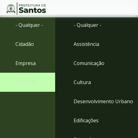
Ir
Conteúdo
- Qualquer -
- Qualquer -
para
o
conteúdo
Cidadão
Assistência
1
Ir
para
Empresa
Comunicação
o
menu
2
Servidor
Cultura
Ir
para
busca
Desenvolvimento Urbano
3
Ir
para
Edificações
o
rodapé