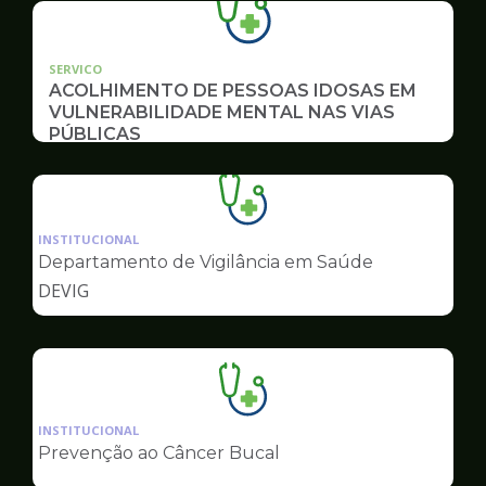
SERVICO
ACOLHIMENTO DE PESSOAS IDOSAS EM
VULNERABILIDADE MENTAL NAS VIAS
PÚBLICAS
Ilustração
da
INSTITUCIONAL
pagina
Departamento de Vigilância em Saúde
de
DEVIG
Saúde
Ilustração
da
INSTITUCIONAL
pagina
Prevenção ao Câncer Bucal
de