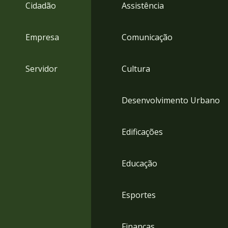
4
Cidadão
Assistência
Acessibilidade
5
Empresa
Comunicação
Servidor
Cultura
Desenvolvimento Urbano
Edificações
Educação
Esportes
Finanças