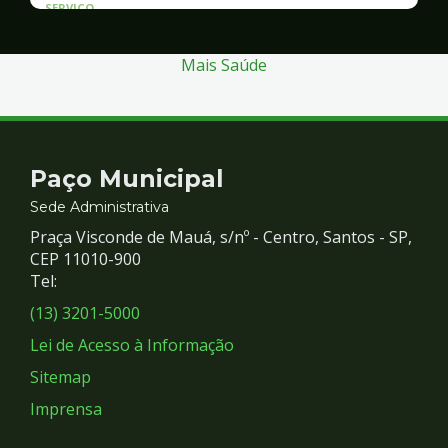
SERVICO
Atendimento às Vítimas de Violência
Mais Saúde
Contato
Paço Municipal
e
Sede Administrativa
Praça Visconde de Mauá, s/nº - Centro, Santos - SP,
Redes
CEP 11010-900
Tel:
Sociais
(13) 3201-5000
Lei de Acesso à Informação
Sitemap
Imprensa