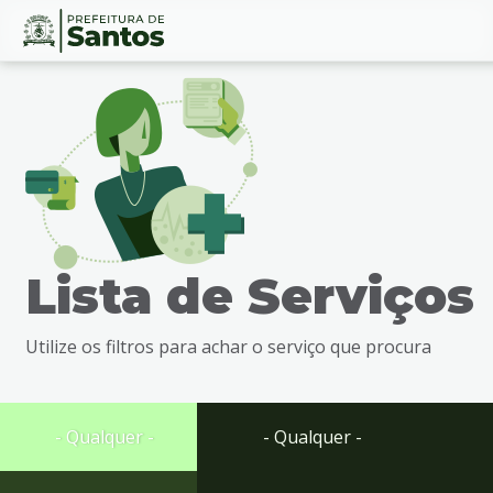
Ir
Conteúdo
para
o
conteúdo
1
Ir
para
o
menu
Lista de Serviços
2
Ir
para
Utilize os filtros para achar o serviço que procura
busca
3
Ir
para
- Qualquer -
- Qualquer -
o
rodapé