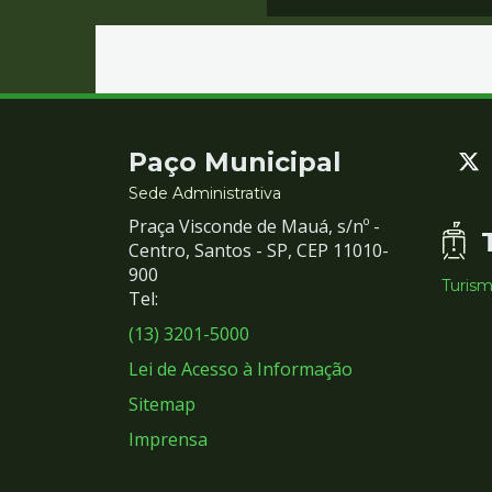
Contato
Paço Municipal
e
Sede Administrativa
Praça Visconde de Mauá, s/nº -
Redes
Centro, Santos - SP, CEP 11010-
900
Turis
Sociais
Tel:
(13) 3201-5000
Lei de Acesso à Informação
Sitemap
Imprensa