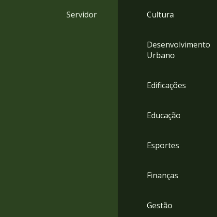
4
Servidor
Cultura
Acessibilidade
5
Desenvolvimento
Urbano
Edificações
Educação
Esportes
Finanças
Gestão