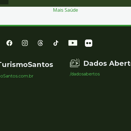
Mais Saúde
Dados Abert
TurismoSantos
/dadosabertos
moSantos.com.br