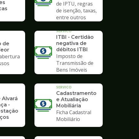
es
de IPTU, regras
cas
de isenção, taxas,
entre outros
SERVICO
ITBI - Certidão
negativa de
o de
débitos ITBI
Teor
Imposto de
 abertura
Transmissão de
ssos
Bens Imóveis
SERVICO
Cadastramento
 Alvará
e Atualiação
ça -
Mobiliária
stação
Ficha Cadastral
iços
Mobiliário