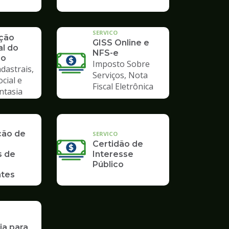
SERVICO
ação
GISS Online e
al do
NFS-e
io
Imposto Sobre
dastrais,
Serviços, Nota
ocial e
Fiscal Eletrônica
ntasia
ção de
SERVICO
Certidão de
s de
Interesse
Público
tes
ia para