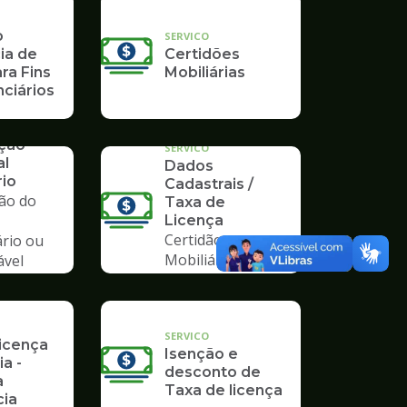
o
SERVICO
ia de
Certidões
ra Fins
Mobiliárias
ciários
ação
SERVICO
al
Dados
rio
Cadastrais /
ção do
Taxa de
Licença
Certidão
ário ou
Mobiliária
ável
io
SERVICO
Licença
Isenção e
ia -
desconto de
a
Taxa de licença
ia