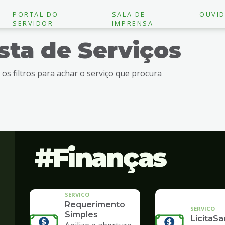
PORTAL DO
SALA DE
OUVID
SERVIDOR
IMPRENSA
ista de Serviços
e os filtros para achar o serviço que procura
Finanças
SERVICO
Requerimento
SERVICO
Simples
LicitaSa