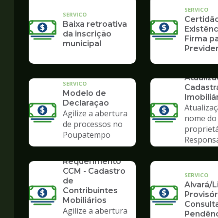
SERVICO
SERVICO
Certidã
Baixa retroativa
Existênc
da inscrição
Firma pa
municipal
Previden
SERVICO
Atualiz
SERVICO
Cadastr
Modelo de
Imobiliá
Declaração
Atualiza
Agilize a abertura
nome do
de processos no
propriet
Poupatempo
Respons
Tributár
SERVICO
Requerimento
CCM - Cadastro
SERVICO
de
Alvará/
Contribuintes
Provisór
Mobiliários
Consult
Agilize a abertura
Pendênc