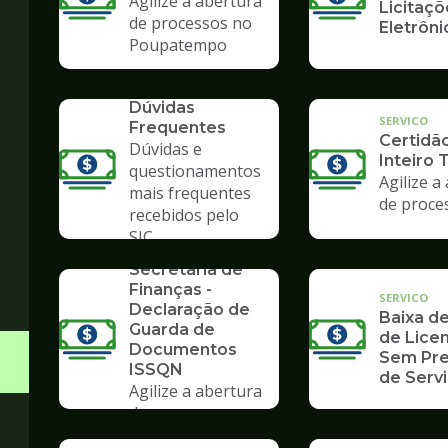
Agilize a abertura
Licitaçõ
de processos no
Eletrôni
Poupatempo
SERVICO
Dúvidas
SERVICO
Frequentes
Certidã
Dúvidas e
Inteiro 
questionamentos
Agilize a
mais frequentes
de proce
recebidos pelo
SERVICO
SIC
Formulários da
Secretaria de
Finanças -
SERVICO
Declaração de
Baixa de
Guarda de
de Licen
Documentos
Sem Pre
ISSQN
de Serv
Agilize a abertura
de processos no
Poupatempo