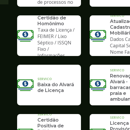
de processos no
Poupatempo
SERVICO
SERVICO
Certidão de
Atualiz
Homônimo
Cadastr
Taxa de Licença /
Mobiliár
FEIMER / Lixo
Dados Ca
Séptico / ISSQN
Capital S
Fixo /
Nome Fa
Informações
SERVICO
Renova
SERVICO
Alvará -
Baixa do Alvará
barraca
de Licença
praia e
ambulan
SERVICO
SERVICO
Certidão
Licença
Positiva de
Provisór