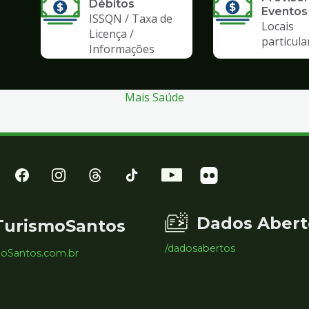
Débitos
Eventos
ISSQN / Taxa de
Locais
Licença /
particula
Informações
Mais Saúde
Dados Abert
TurismoSantos
/dadosabertos
moSantos.com.br