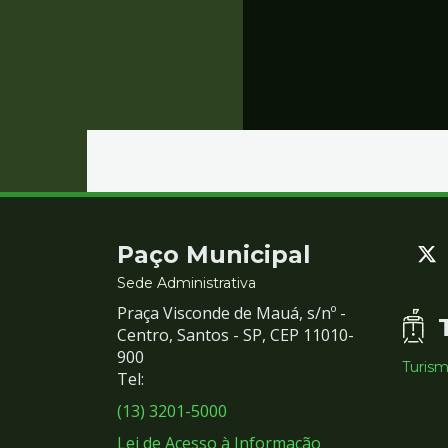
Contato
Paço Municipal
e
Sede Administrativa
Praça Visconde de Mauá, s/nº -
Redes
Centro, Santos - SP, CEP 11010-
900
Turis
Sociais
Tel:
(13) 3201-5000
Lei de Acesso à Informação