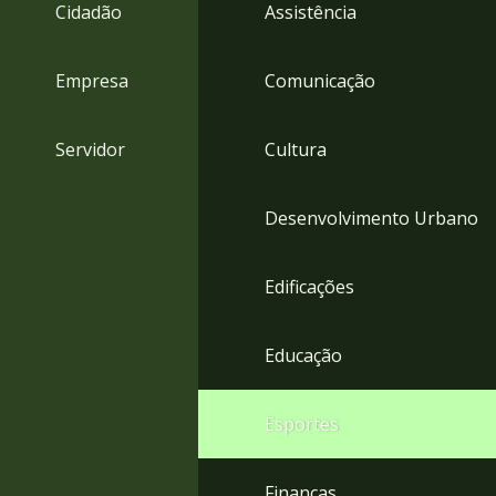
4
Cidadão
Assistência
Acessibilidade
5
Empresa
Comunicação
Servidor
Cultura
Desenvolvimento Urbano
Edificações
Educação
Esportes
Finanças