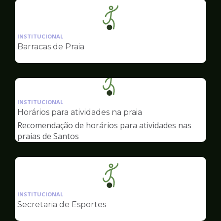
Ilustração
da
INSTITUCIONAL
pagina
Barracas de Praia
de
Esportes
Ilustração
da
INSTITUCIONAL
pagina
Horários para atividades na praia
de
Recomendação de horários para atividades nas
Esportes
praias de Santos
Ilustração
da
INSTITUCIONAL
pagina
Secretaria de Esportes
de