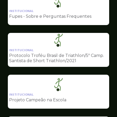
Ilustração
da
INSTITUCIONAL
pagina
Fupes - Sobre e Perguntas Frequentes
de
Esportes
Ilustração
da
INSTITUCIONAL
pagina
Protocolo Troféu Brasil de Triathlon/5º Camp.
de
Santista de Short Triathlon/2021
Esportes
Ilustração
da
INSTITUCIONAL
pagina
Projeto Campeão na Escola
de
Esportes