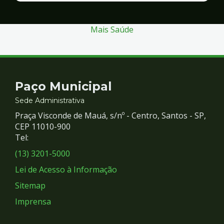
Segurança
Mais Saúde
Contato
Paço Municipal
e
Sede Administrativa
Praça Visconde de Mauá, s/nº - Centro, Santos - SP,
Redes
CEP 11010-900
Tel:
Sociais
(13) 3201-5000
Lei de Acesso à Informação
Sitemap
Imprensa