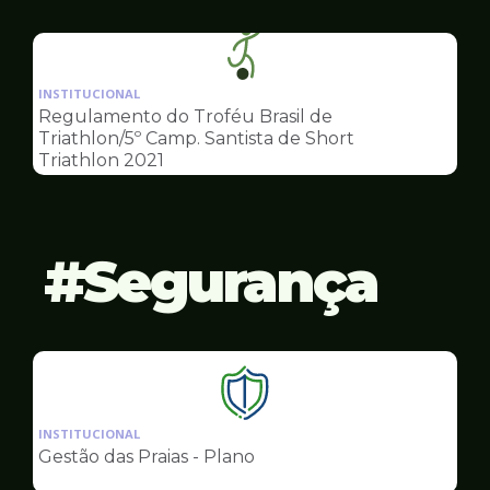
Esportes
Ilustração
da
INSTITUCIONAL
pagina
Regulamento do Troféu Brasil de
de
Triathlon/5º Camp. Santista de Short
Esportes
Triathlon 2021
Segurança
Ilustração
da
INSTITUCIONAL
pagina
Gestão das Praias - Plano
de