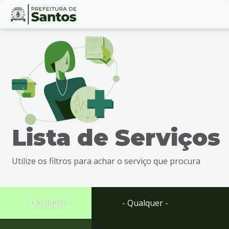
Ir
Conteúdo
para
o
conteúdo
1
Ir
para
o
menu
Lista de Serviços
2
Ir
para
Utilize os filtros para achar o serviço que procura
busca
3
Ir
para
- Qualquer -
- Qualquer -
o
rodapé