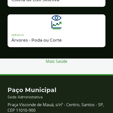
SERVICO
Árvores - Poda ou Corte
Mais Saúde
Contato
Paço Municipal
e
Sede Administrativa
Praça Visconde de Mauá, s/nº - Centro, Santos - SP,
Redes
CEP 11010-900