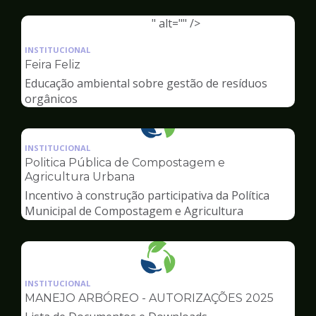
Ambiente
" alt="" />
Ilustração
da
INSTITUCIONAL
pagina
Feira Feliz
de
Educação ambiental sobre gestão de resíduos
Meio
orgânicos
Ambiente
Ilustração
da
INSTITUCIONAL
pagina
Politica Pública de Compostagem e
de
Agricultura Urbana
Meio
Incentivo à construção participativa da Política
Ambiente
Municipal de Compostagem e Agricultura
Urbana
Ilustração
da
INSTITUCIONAL
pagina
MANEJO ARBÓREO - AUTORIZAÇÕES 2025
de