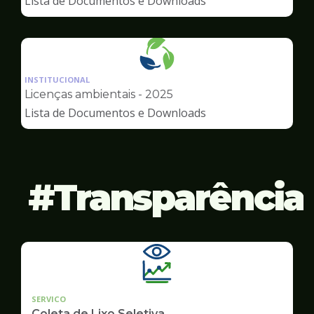
Lista de Documentos e Downloads
Meio
Ambiente
Ilustração
da
INSTITUCIONAL
pagina
Licenças ambientais - 2025
de
Lista de Documentos e Downloads
Meio
Ambiente
Transparência
SERVICO
Coleta de Lixo Seletiva