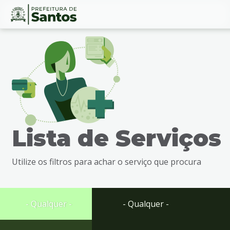
Ir
Conteúdo
para
o
conteúdo
1
Ir
para
o
menu
Lista de Serviços
2
Ir
para
Utilize os filtros para achar o serviço que procura
busca
3
Ir
para
- Qualquer -
- Qualquer -
o
rodapé