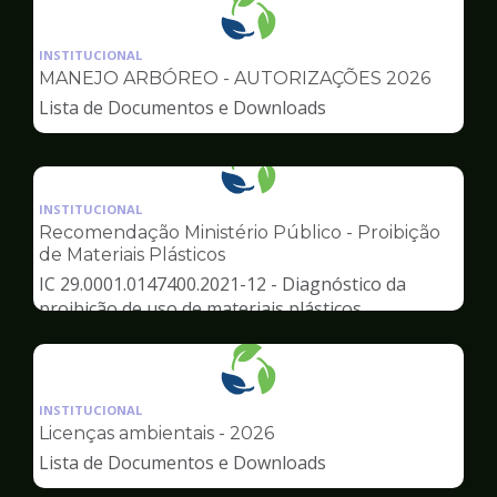
Ilustração
da
INSTITUCIONAL
pagina
MANEJO ARBÓREO - AUTORIZAÇÕES 2026
de
Lista de Documentos e Downloads
Meio
Ambiente
Ilustração
da
INSTITUCIONAL
pagina
Recomendação Ministério Público - Proibição
de
de Materiais Plásticos
Meio
IC 29.0001.0147400.2021-12 - Diagnóstico da
Ambiente
proibição de uso de materiais plásticos
Ilustração
da
INSTITUCIONAL
pagina
Licenças ambientais - 2026
de
Lista de Documentos e Downloads
Meio