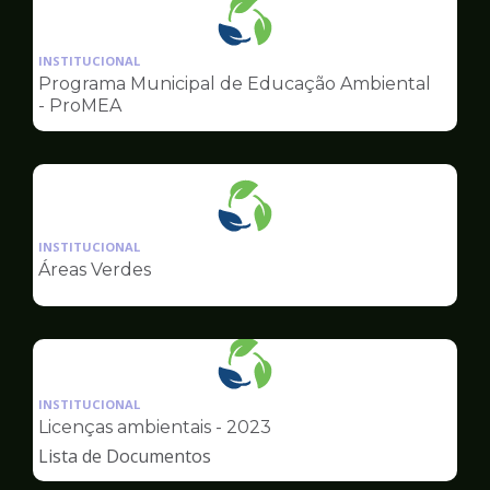
Ilustração
da
INSTITUCIONAL
pagina
Programa Municipal de Educação Ambiental
de
- ProMEA
Meio
Ambiente
Ilustração
da
INSTITUCIONAL
pagina
Áreas Verdes
de
Meio
Ambiente
Ilustração
da
INSTITUCIONAL
pagina
Licenças ambientais - 2023
de
Lista de Documentos
Meio