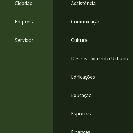
4
Cidadão
Assistência
Acessibilidade
5
Empresa
Comunicação
Servidor
Cultura
Desenvolvimento Urbano
Edificações
Educação
Esportes
Finanças