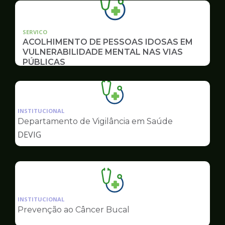
SERVICO
ACOLHIMENTO DE PESSOAS IDOSAS EM
VULNERABILIDADE MENTAL NAS VIAS
PÚBLICAS
Ilustração
da
INSTITUCIONAL
pagina
Departamento de Vigilância em Saúde
de
DEVIG
Saúde
Ilustração
da
INSTITUCIONAL
pagina
Prevenção ao Câncer Bucal
de