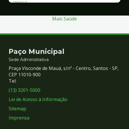
SERVICO
Atendimento às Vítimas de Violência
Mais Saúde
Contato
Paço Municipal
e
Sede Administrativa
Praça Visconde de Mauá, s/nº - Centro, Santos - SP,
Redes
CEP 11010-900
Tel:
Sociais
(13) 3201-5000
Lei de Acesso à Informação
Sitemap
Imprensa