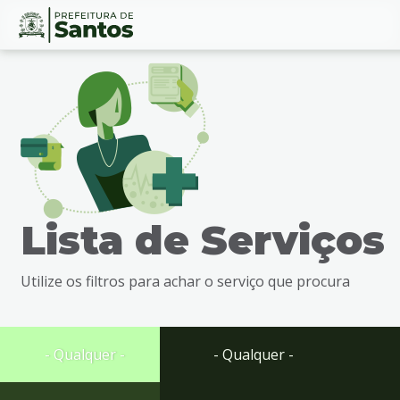
Ir
Conteúdo
para
o
conteúdo
1
Ir
para
o
menu
Lista de Serviços
2
Ir
para
Utilize os filtros para achar o serviço que procura
busca
3
Ir
para
- Qualquer -
- Qualquer -
o
rodapé