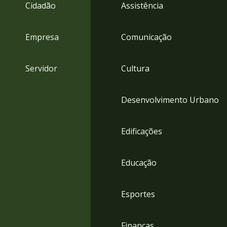
4
Cidadão
Assistência
Acessibilidade
5
Empresa
Comunicação
Servidor
Cultura
Desenvolvimento Urbano
Edificações
Educação
Esportes
Finanças