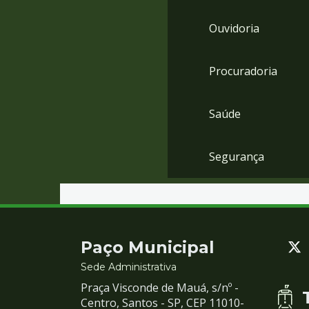
Ouvidoria
Procuradoria
Saúde
Segurança
Contato
Paço Municipal
e
Sede Administrativa
Praça Visconde de Mauá, s/nº -
Redes
Centro, Santos - SP, CEP 11010-