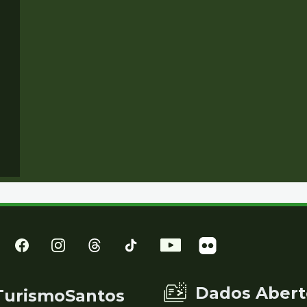
Dados Abert
TurismoSantos