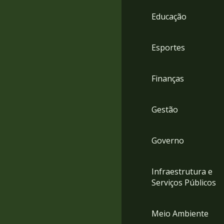
4
Educação
Acessibilidade
5
Esportes
Finanças
Gestão
Governo
Infraestrutura e
Serviços Públicos
Meio Ambiente