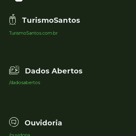
TurismoSantos
TurismoSantos.com.br
Dados Abertos
/dadosabertos
Ouvidoria
/ouvidoria