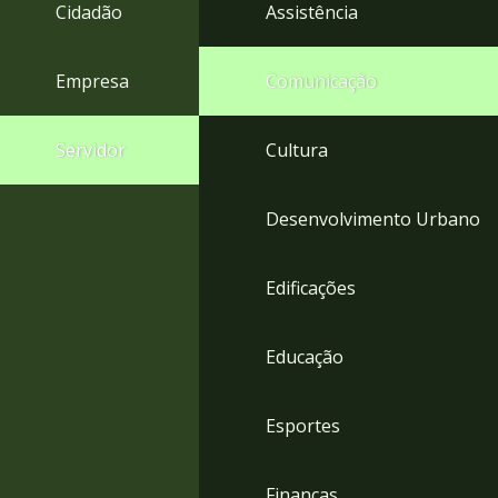
4
Cidadão
Assistência
Acessibilidade
5
Empresa
Comunicação
Servidor
Cultura
Desenvolvimento Urbano
Edificações
Educação
Esportes
Finanças