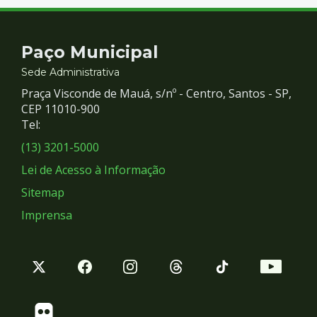
Contato
Paço Municipal
e
Sede Administrativa
Praça Visconde de Mauá, s/nº - Centro, Santos - SP,
Redes
CEP 11010-900
Tel:
Sociais
(13) 3201-5000
Lei de Acesso à Informação
Sitemap
Imprensa