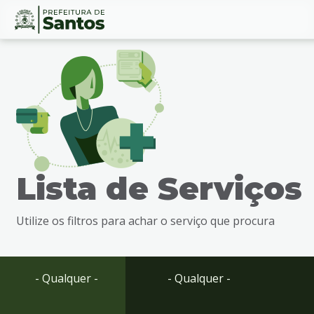
Ir
Conteúdo
para
o
conteúdo
1
Ir
para
o
menu
Lista de Serviços
2
Ir
para
Utilize os filtros para achar o serviço que procura
busca
3
Ir
para
- Qualquer -
- Qualquer -
o
rodapé