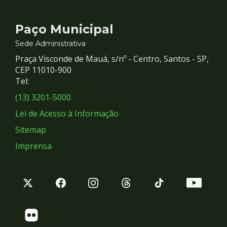
Contato
Paço Municipal
e
Sede Administrativa
Praça Visconde de Mauá, s/nº - Centro, Santos - SP,
Redes
CEP 11010-900
Tel:
Sociais
(13) 3201-5000
Lei de Acesso à Informação
Sitemap
Imprensa