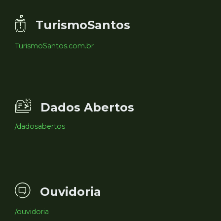
TurismoSantos
TurismoSantos.com.br
Dados Abertos
/dadosabertos
Ouvidoria
/ouvidoria