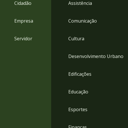
4
Cidadão
Assistência
Acessibilidade
5
Empresa
Comunicação
Servidor
Cultura
Desenvolvimento Urbano
Edificações
Educação
Esportes
Finanças