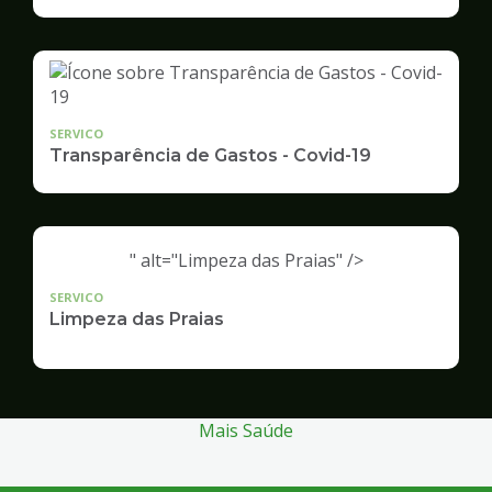
Infraestrutura
e
Serviços
Públicos
SERVICO
Transparência de Gastos - Covid-19
" alt="Limpeza das Praias" />
SERVICO
Limpeza das Praias
Mais Saúde