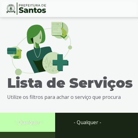
Ir
Conteúdo
para
o
conteúdo
1
Ir
para
o
menu
Lista de Serviços
2
Ir
para
Utilize os filtros para achar o serviço que procura
busca
3
Ir
para
- Qualquer -
- Qualquer -
o
rodapé