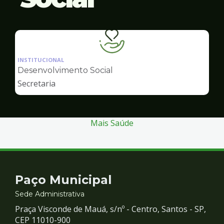
Ilustração
da
INSTITUCIONAL
pagina
Desenvolvimento Social
de
Secretaria
Desenvolvimento
Social
Mais Saúde
Contato
Paço Municipal
e
Sede Administrativa
Praça Visconde de Mauá, s/nº - Centro, Santos - SP,
Redes
CEP 11010-900