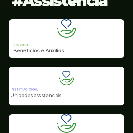
Assistência
SERVICO
Benefícios e Auxílios
Ilustração
da
INSTITUCIONAL
pagina
Unidades assistenciais
de
Assistência