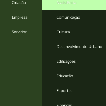
4
Cidadão
Assistência
Acessibilidade
5
Empresa
Comunicação
Servidor
Cultura
Desenvolvimento Urbano
Edificações
Educação
Esportes
Finanças