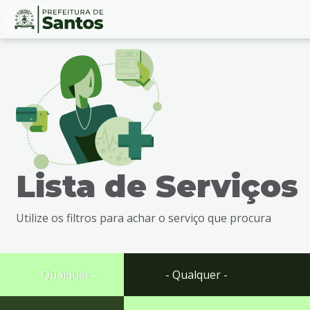
Ir
Conteúdo
para
o
conteúdo
1
Ir
para
o
menu
Lista de Serviços
2
Ir
para
Utilize os filtros para achar o serviço que procura
busca
3
Ir
para
- Qualquer -
- Qualquer -
o
rodapé