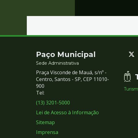
Contato
Paço Municipal
e
Sede Administrativa
Praça Visconde de Mauá, s/nº -
Redes
Centro, Santos - SP, CEP 11010-
900
Turis
Sociais
Tel:
(13) 3201-5000
Lei de Acesso à Informação
Sitemap
Imprensa