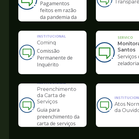
Transparê
Ilustração
Pagamentos
da
feitos em razão
pagina
da pandemia da
de
COVID-19
Ouvidoria
INSTITUCIONAL
SERVICO
Cominq
Monitor
Santos
Comissão
Ilustração
Serviços 
Permanente de
da
zeladoria
Inquérito
pagina
de
Ouvidoria
INSTITUCIONAL
Preenchimento
da Carta de
INSTITUCION
Serviços
Atos Norm
Ilustração
Ilustração
Guia para
da Ouvido
da
da
preenchimento da
pagina
pagina
carta de serviços
de
de
Ouvidoria
Ouvidoria