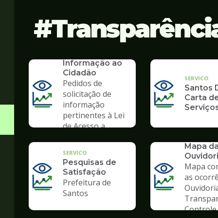
Transparênci
SERVICO
SIC - Serviço de
Informação ao
Cidadão
SERVICO
Pedidos de
Santos D
solicitação de
Carta d
informação
Serviço
pertinentes à Lei
de Acesso a
Informação
SERVICO
Mapa d
SERVICO
Ouvidor
Pesquisas de
Mapa co
Satisfação
as ocorr
Prefeitura de
Ouvidori
Santos
Transpar
Controle