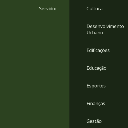
4
Servidor
Cultura
Acessibilidade
5
Desenvolvimento
Urbano
Edificações
Educação
Esportes
Finanças
Gestão