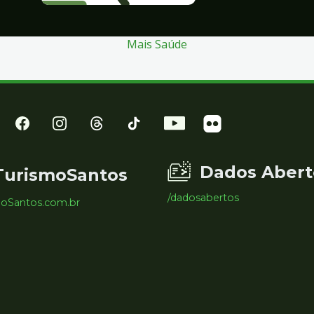
Mais Saúde
Dados Abert
TurismoSantos
/dadosabertos
moSantos.com.br