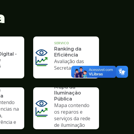
a
SERVICO
Ranking da
igital -
Eficiência
e
Avaliação das
s
Secretarias
SERVICO
Mapa da
a
Iluminação
ia
Pública
ntendo
Mapa contendo
ências na
os reparos e
a,
serviços da rede
ência e
de iluminação
pública.