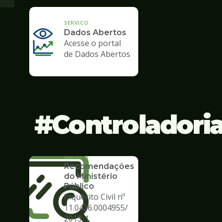
SERVICO
Dados Abertos
Acesse o portal
de Dados Abertos
Controladori
SERVICO
Recomendações
do Ministério
Público
Inquérito Civil nº
11.0426.0004955/
2013-1