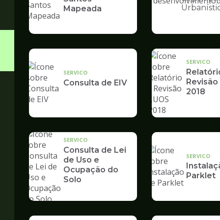
Ilustração
Urbanísti
Mapeada
da
pagina
de
Desenvolvime
Urbano
SERVICO
Relatóri
SERVICO
Revisão
Consulta de EIV
2018
SERVICO
Consulta de Lei
SERVICO
de Uso e
Instalaç
Ocupação do
Parklet
Solo