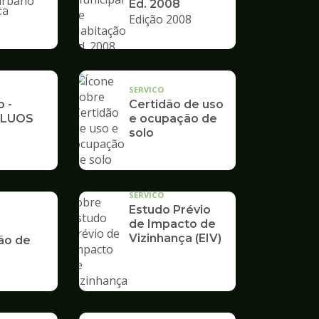
Ed. 2008
ca
Edição 2008
nto
SERVICO
o -
Certidão de uso
 LUOS
e ocupação de
solo
SERVICO
Estudo Prévio
de Impacto de
Vizinhança (EIV)
ão de