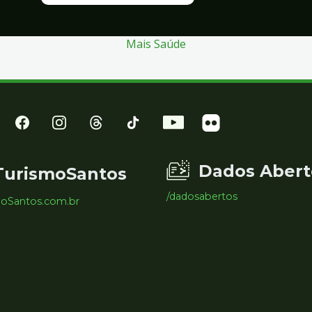
Mais Saúde
Dados Abert
TurismoSantos
/dadosabertos
moSantos.com.br