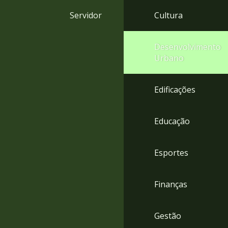
4
Servidor
Cultura
Acessibilidade
5
Desenvolvimento
Urbano
Edificações
Educação
Esportes
Finanças
Gestão