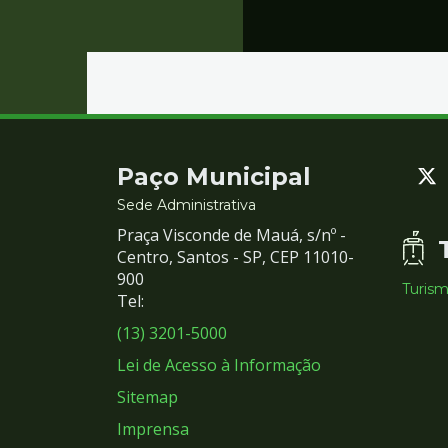
Contato
Paço Municipal
e
Sede Administrativa
Praça Visconde de Mauá, s/nº -
Redes
Centro, Santos - SP, CEP 11010-
900
Turis
Sociais
Tel:
(13) 3201-5000
Lei de Acesso à Informação
Sitemap
Imprensa