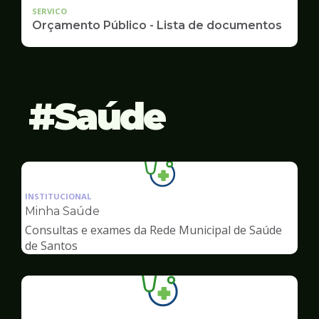
SERVICO
Orçamento Público - Lista de documentos
Saúde
Ilustração
da
INSTITUCIONAL
pagina
Minha Saúde
de
Consultas e exames da Rede Municipal de Saúde
Saúde
de Santos