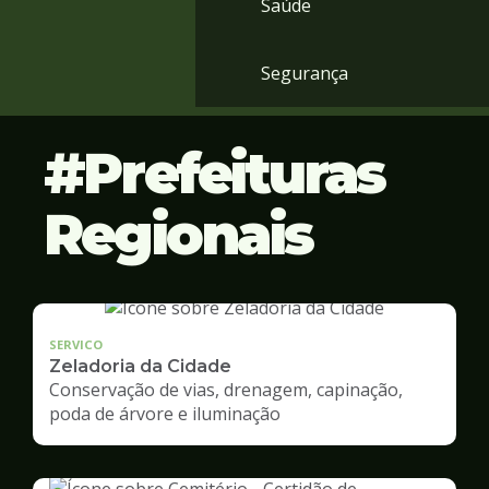
Saúde
Segurança
Prefeituras
Regionais
SERVICO
Zeladoria da Cidade
Conservação de vias, drenagem, capinação,
poda de árvore e iluminação