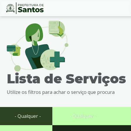
Ir
Conteúdo
para
o
conteúdo
1
Ir
para
o
menu
Lista de Serviços
2
Ir
para
Utilize os filtros para achar o serviço que procura
busca
3
Ir
para
- Qualquer -
- Qualquer -
o
rodapé