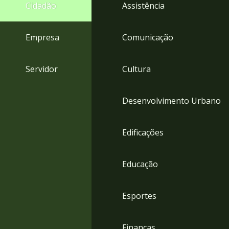
4
Cidadão
Assistência
Acessibilidade
5
Empresa
Comunicação
Servidor
Cultura
Desenvolvimento Urbano
Edificações
Educação
Esportes
Finanças