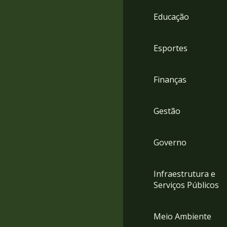
4
Educação
Acessibilidade
5
Esportes
Finanças
Gestão
Governo
Infraestrutura e
Serviços Públicos
Meio Ambiente