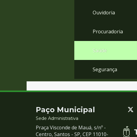
Ouvidoria
Procuradoria
Saúde
Segurança
Contato
Paço Municipal
e
Sede Administrativa
Praça Visconde de Mauá, s/nº -
Redes
Centro, Santos - SP, CEP 11010-