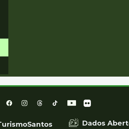
Dados Abert
TurismoSantos