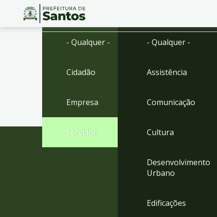
Ir
Conteúdo
- Qualquer -
- Qualquer -
para
o
conteúdo
Cidadão
Assistência
1
Ir
para
Empresa
Comunicação
o
menu
2
Servidor
Cultura
Ir
para
busca
Desenvolvimento
3
Urbano
Ir
para
o
Edificações
rodapé