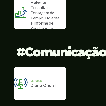
Holerite
Consulta de
Contagem de
Tempo, Holerite
e Informe de
Rendimentos
Comunicaçã
SERVICO
Diário Oficial