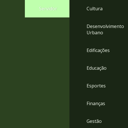
4
Servidor
Cultura
Acessibilidade
5
Desenvolvimento
Urbano
Edificações
Educação
Esportes
Finanças
Gestão