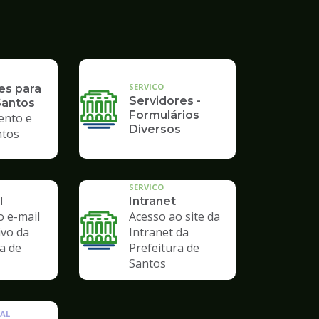
SERVICO
es para
Servidores -
Santos
Formulários
ento e
Diversos
tos
SERVICO
l
Intranet
o e-mail
Acesso ao site da
ivo da
Intranet da
a de
Prefeitura de
Santos
AL