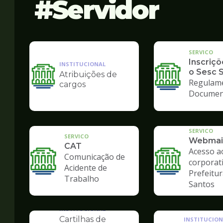
Servidor
SERVICO
Inscriçõ
INSTITUCIONAL
o Sesc 
Atribuições de
Ilustração
Regulam
cargos
da
Documen
pagina
de
Servidor
SERVICO
SERVICO
Webmai
CAT
Acesso a
Comunicação de
corporat
Acidente de
Prefeitur
Trabalho
Santos
INSTITUCIONAL
Cartilhas de
INSTITUCION