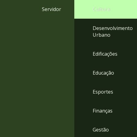
4
Servidor
Cultura
Acessibilidade
5
Desenvolvimento
Urbano
Edificações
Educação
Esportes
Finanças
Gestão