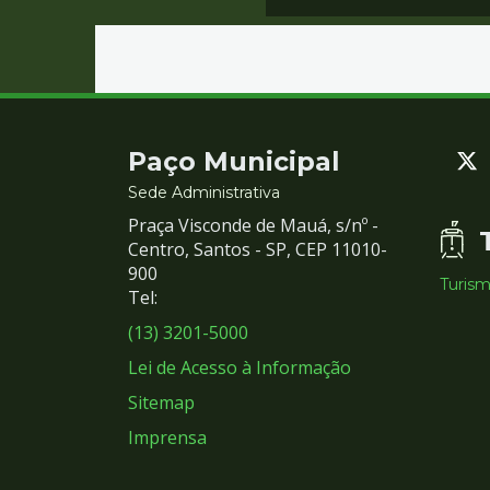
Contato
Paço Municipal
e
Sede Administrativa
Praça Visconde de Mauá, s/nº -
Redes
Centro, Santos - SP, CEP 11010-
900
Turis
Sociais
Tel:
(13) 3201-5000
Lei de Acesso à Informação
Sitemap
Imprensa