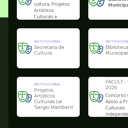
Ilustração
cultura, Projetos
Municip
da
Artísticos
pagina
Culturais e
de
Artísticas das
Cultura
Periferias
INSTITUCIONAL
INSTITUCION
Secretaria de
Biblioteca
Ilustração
Ilustração
Cultura
Municipai
da
da
pagina
pagina
de
de
Cultura
Cultura
INSTITUCION
FACULT - 
INSTITUCIONAL
2026
Projetos
Concurso 
Artísticos
Ilustração
Ilustração
Apoio a Pr
Culturais Lei
da
da
'Sergio Mamberti’
Culturais
pagina
pagina
Independe
de
de
Cultura
Cultura