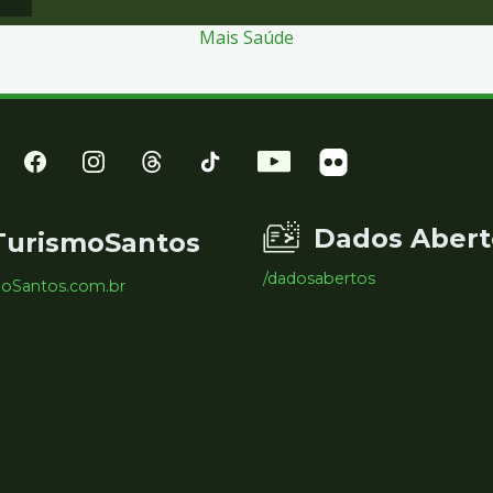
Mais Saúde
Dados Abert
TurismoSantos
/dadosabertos
moSantos.com.br