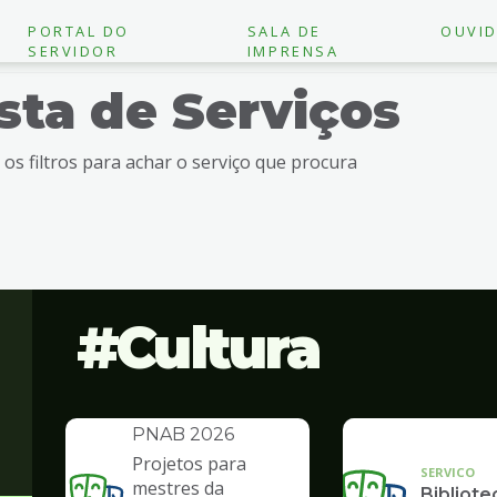
PORTAL DO
SALA DE
OUVID
SERVIDOR
IMPRENSA
ista de Serviços
e os filtros para achar o serviço que procura
Cultura
INSTITUCIONAL
Política Nacional
Aldir Blanc -
PNAB 2026
Projetos para
SERVICO
mestres da
Bibliote