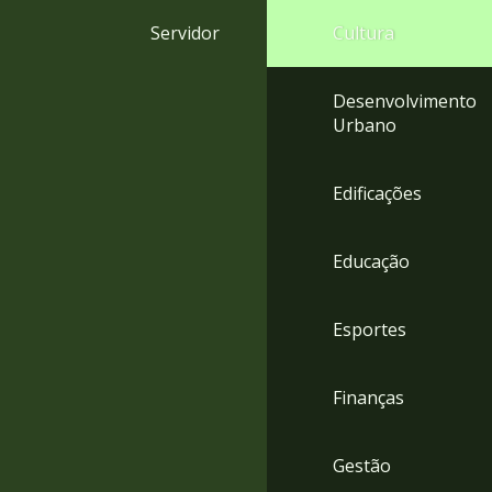
4
Servidor
Cultura
Acessibilidade
5
Desenvolvimento
Urbano
Edificações
Educação
Esportes
Finanças
Gestão