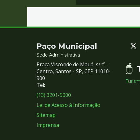
Contato
Paço Municipal
e
Sede Administrativa
Praça Visconde de Mauá, s/nº -
Redes
Centro, Santos - SP, CEP 11010-
900
Turis
Sociais
Tel:
(13) 3201-5000
Lei de Acesso à Informação
Sitemap
Imprensa