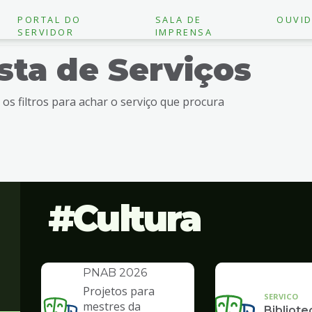
PORTAL DO
SALA DE
OUVID
SERVIDOR
IMPRENSA
ista de Serviços
e os filtros para achar o serviço que procura
Cultura
INSTITUCIONAL
Política Nacional
Aldir Blanc -
PNAB 2026
Projetos para
SERVICO
mestres da
Bibliote