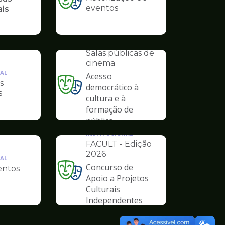
Ilustração
eventos
ais
da
pagina
de
INSTITUCIONAL
Cultura
Salas públicas de
cinema
AL
Acesso
s
democrático à
Ilustração
s
cultura e à
da
formação de
pagina
público
de
Cultura
INSTITUCIONAL
FACULT - Edição
2026
AL
Concurso de
ntos
Ilustração
Apoio a Projetos
da
Culturais
pagina
Independentes
de
Cultura