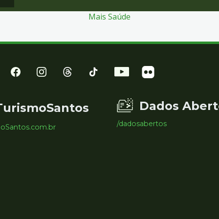
Mais Saúde
Dados Abert
TurismoSantos
/dadosabertos
moSantos.com.br