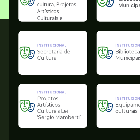
Ilustração
cultura, Projetos
Municip
da
Artísticos
pagina
Culturais e
de
Artísticas das
Cultura
Periferias
INSTITUCIONAL
INSTITUCION
Secretaria de
Biblioteca
Ilustração
Ilustração
Cultura
Municipai
da
da
pagina
pagina
de
de
Cultura
Cultura
INSTITUCIONAL
Projetos
INSTITUCION
Artísticos
Equipame
Ilustração
Ilustração
Culturais Lei
culturais
da
da
'Sergio Mamberti’
pagina
pagina
de
de
Cultura
Cultura