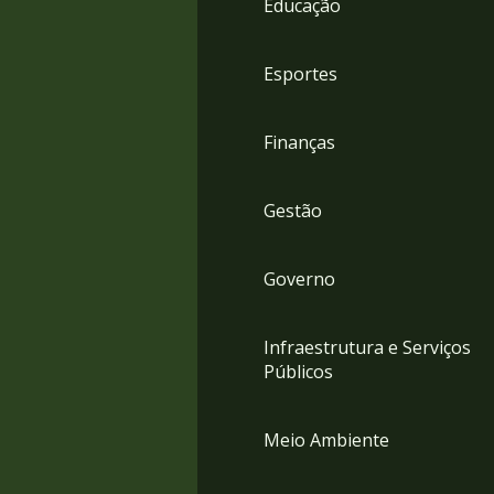
Educação
4
Acessibilidade
5
Esportes
Finanças
Gestão
Governo
Infraestrutura e Serviços
Públicos
Meio Ambiente