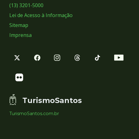
Sociais
(13) 3201-5000
Lei de Acesso à Informação
Sitemap
Imprensa
TurismoSantos
TurismoSantos.com.br