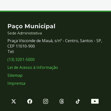
Contato
Paço Municipal
e
Sede Administrativa
Praça Visconde de Mauá, s/nº - Centro, Santos - SP,
Redes
CEP 11010-900
Tel:
Sociais
(13) 3201-5000
Lei de Acesso à Informação
Sitemap
Imprensa