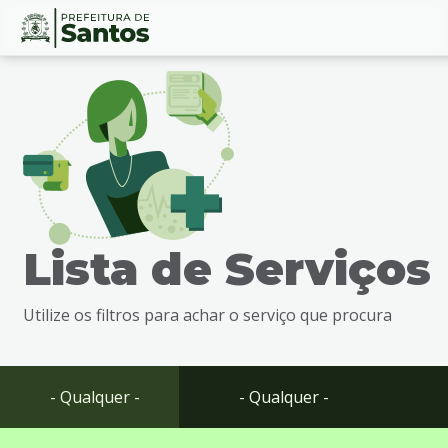
Ir
Conteúdo
para
o
conteúdo
1
Ir
para
o
menu
Lista de Serviços
2
Ir
para
Utilize os filtros para achar o serviço que procura
busca
3
Ir
para
- Qualquer -
- Qualquer -
o
rodapé