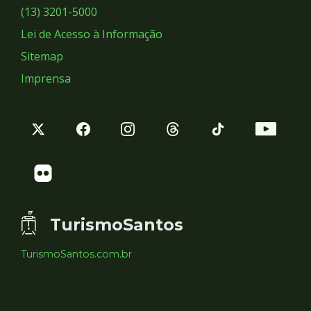
Sociais
(13) 3201-5000
Lei de Acesso à Informação
Sitemap
Imprensa
TurismoSantos
TurismoSantos.com.br