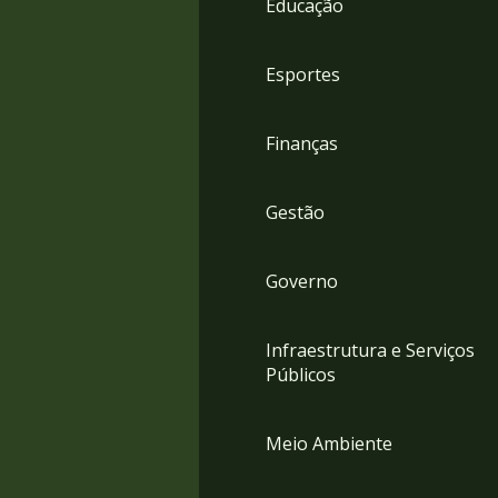
Educação
4
Acessibilidade
5
Esportes
Finanças
Gestão
Governo
Infraestrutura e Serviços
Públicos
Meio Ambiente