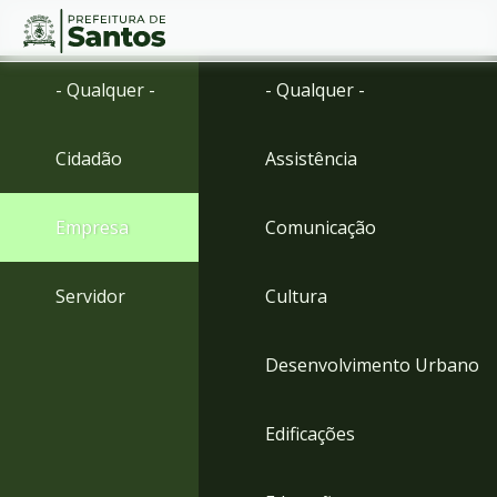
Ir
Conteúdo
- Qualquer -
- Qualquer -
para
o
conteúdo
Cidadão
Assistência
1
Ir
para
Empresa
Comunicação
o
menu
2
Servidor
Cultura
Ir
para
busca
Desenvolvimento Urbano
3
Ir
para
Edificações
o
rodapé